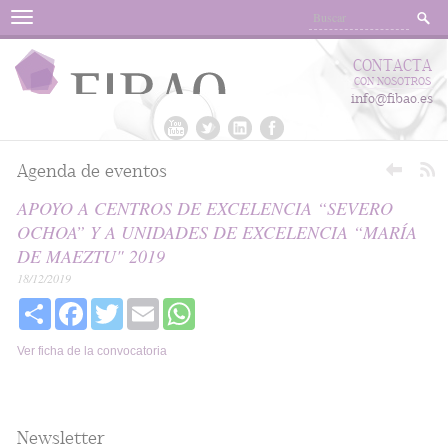
Menu
CONTACTA
CON NOSOTROS
info@fibao.es
Agenda de eventos
APOYO A CENTROS DE EXCELENCIA “SEVERO
OCHOA” Y A UNIDADES DE EXCELENCIA “MARÍA
DE MAEZTU" 2019
18/12/2019
Share
Facebook
Twitter
Email
WhatsApp
Ver ficha de la convocatoria
Newsletter