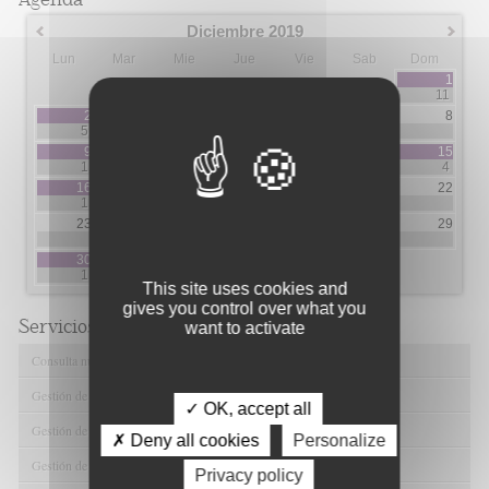
Diciembre 2019
Lun
Mar
Mie
Jue
Vie
Sab
Dom
1
11
2
3
4
5
6
7
8
5
2
3
2
9
10
11
12
13
14
15
1
1
3
4
16
17
18
19
20
21
22
1
3
3
3
3
1
23
24
25
26
27
28
29
1
30
31
1
44
This site uses cookies and
gives you control over what you
Servicios de FIBAO
want to activate
Consulta nuestras Ofertas Tecnológicas
Gestión de Ensayos Clínicos y Estudios Observacionales
✓ OK, accept all
Gestión de la Innovación y la Transferencia Tecnológica
✗ Deny all cookies
Personalize
Gestión de Ayudas y Oportunidad de Financiación
Privacy policy