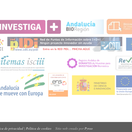
ica de privacidad
|
Política de cookies
Sitio web creado por
Pynso