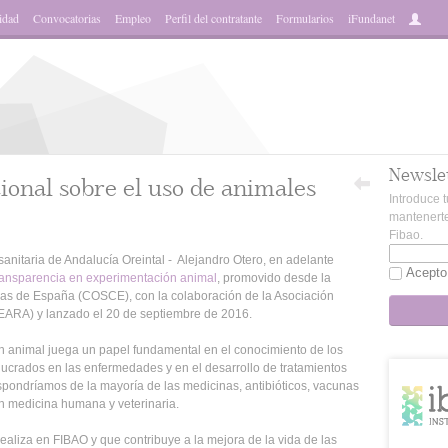
idad
Convocatorias
Empleo
Perfil del contratante
Formularios
iFundanet
Newsle
ional sobre el uso de animales
Introduce t
mantenerte
Fibao.
anitaria de Andalucía Oreintal - Alejandro Otero, en adelante
Acepto
ransparencia en experimentación animal
, promovido desde la
as de España (COSCE), con la colaboración de la Asociación
(EARA) y lanzado el 20 de septiembre de 2016.
n animal juega un papel fundamental en el conocimiento de los
ucrados en las enfermedades y en el desarrollo de tratamientos
spondríamos de la mayoría de las medicinas, antibióticos, vacunas
en medicina humana y veterinaria.
 realiza en FIBAO y que contribuye a la mejora de la vida de las