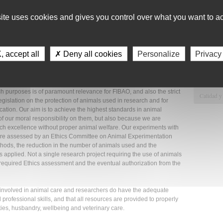
tation plays a fundamental role in the discover of the underlying
Apoyo Met
site uses cookies and gives you control over what you want to ac
in the developing of medical treatments. Without research in
medicines, antibiotics, vaccines and surgical techniques that are
Recursos
nary medicine.
Asesorami
 accept all
✗ Deny all cookies
Personalize
Privacy
rtaken at FIBAO aims at contributing to the improvement of human
Gestión d
thanks to the use of animals, for example in the studies carried out
Comunicac
h purposes is of paramount relevance for FIBAO, and also the strict
Calidad y
egislation on the protection of animals used in research and for
cation. Our aim is to achieve the highest standards in animal
 of our moral responsibility on them, but also because we are
h excellence without proper animal welfare. Our experiments with
 are assessed by an Ethics Committee on Animal Experimentation
thods, the reduction in the number of animals used and the
s applied. Not a single research project requiring the use of animals
 required Ethics assessment and the eventual authorization from the
 involved in animal care and researchers do have the adequate
professional skills, and that all resources are provided to properly
ties, husbandry, wellbeing and veterinary care.