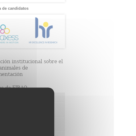
 de candidatos
ción institucional sobre el
animales de
mentación
os de FIBAO
nuestras Ofertas Tecnológicas
e Ensayos Clínicos y Estudios
onales
 la Innovación y la Transferencia
ca
e Ayudas y Oportunidad de Financiación