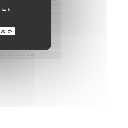
odológico y/o Estadístico
tivate
 Humanos
ento y Gestión Económica-Administrativa
 policy
e Convenios y Donaciones
ión y Promoción de la Investigación
 Gestión del conocimiento