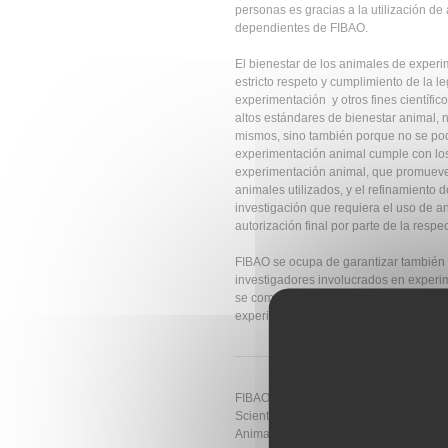
personas es gracias a la utilización de
dependientes de FIBAO.
El bienestar de los animales de exper
estricto respeto y cumplimiento de la l
experimentación y otros fines científic
altos estándares de bienestar animal, 
mismos, sino también porque no se podr
experimentación animal cumple con los 
experimentación animal, que promueve 
animales utilizados, y el refinamiento
investigación que requiera el uso de a
autorización final por parte de la resp
FIBAO se ocupa de garantizar también 
investigadores involucrados en experi
se compromete a proporcionar los recu
experimentación en lo que se refiere a 
FIBAO has joined the
agreement on Op
Scientific Societies in Spain (COSCE), 
Animals (EARA), and launched on 20 