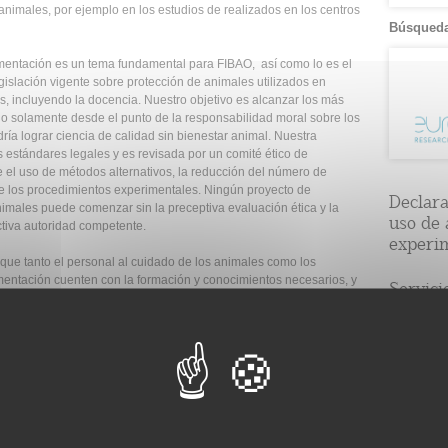
 animales, por ejemplo en los estudios de realizados en los centros
Búsqueda
imentación es un tema fundamental para FIBAO, así como lo es el
egislación vigente sobre protección de animales utilizados en
os, incluyendo la docencia. Nuestro objetivo es alcanzar los más
no solamente desde el punto de la responsabilidad moral sobre los
ía lograr ciencia de calidad sin bienestar animal. Nuestra
estándares legales y es revisada por un comité ético de
el uso de métodos alternativos, la reducción del número de
 de los procedimientos experimentales. Ningún proyecto de
Declara
nimales puede comenzar sin la preceptiva evaluación ética y la
uso de 
ectiva autoridad competente.
experi
que tanto el personal al cuidado de los animales como los
mentación cuenten con la formación y conocimientos necesarios, y
Servici
rsos precisos para el correcto mantenimiento de los animales de
instalaciones, manutención, bienestar y atención veterinaria.
Consulta 
Gestión d
Observaci
enness on Animal Research
, promoted from the Federation of
Gestión de
Tecnológi
with the collaboration of the European Association of Research
September 2016.
Gestión d