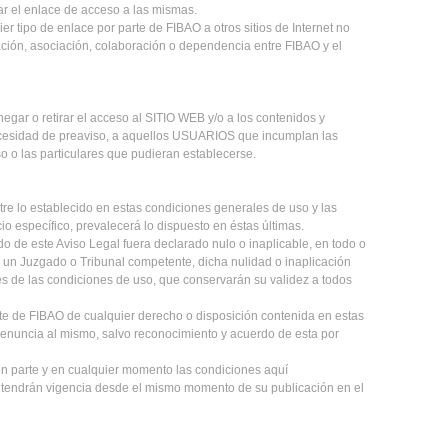
ar el enlace de acceso a las mismas.
ier tipo de enlace por parte de FIBAO a otros sitios de Internet no
lación, asociación, colaboración o dependencia entre FIBAO y el
egar o retirar el acceso al SITIO WEB y/o a los contenidos y
necesidad de preaviso, a aquellos USUARIOS que incumplan las
 o las particulares que pudieran establecerse.
ntre lo establecido en estas condiciones generales de uso y las
io específico, prevalecerá lo dispuesto en éstas últimas.
ido de este Aviso Legal fuera declarado nulo o inaplicable, en todo o
r un Juzgado o Tribunal competente, dicha nulidad o inaplicación
nes de las condiciones de uso, que conservarán su validez a todos
arte de FIBAO de cualquier derecho o disposición contenida en estas
renuncia al mismo, salvo reconocimiento y acuerdo de esta por
en parte y en cualquier momento las condiciones aquí
 tendrán vigencia desde el mismo momento de su publicación en el