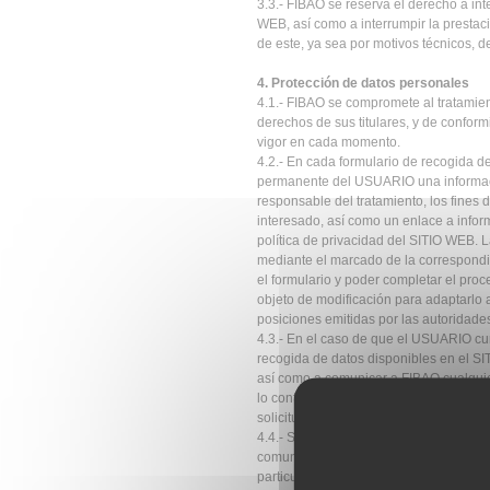
3.3.- FIBAO se reserva el derecho a int
WEB, así como a interrumpir la prestaci
de este, ya sea por motivos técnicos, d
4. Protección de datos personales
4.1.- FIBAO se compromete al tratamie
derechos de sus titulares, y de confor
vigor en cada momento.
4.2.- En cada formulario de recogida d
permanente del USUARIO una información
responsable del tratamiento, los fines d
interesado, así como un enlace a inform
política de privacidad del SITIO WEB. 
mediante el marcado de la correspondi
el formulario y poder completar el proc
objeto de modificación para adaptarlo a
posiciones emitidas por las autoridades
4.3.- En el caso de que el USUARIO cu
recogida de datos disponibles en el S
así como a comunicar a FIBAO cualquie
lo contrario, los datos solicitados en 
solicitud.
4.4.- Si un USUARIO facilitara datos pe
comunicación, cuantas obligaciones der
particular los deberes de licitud del tra