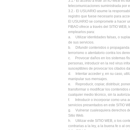
3.1.- El acceso a este SITIO WEB es libr
telecomunicaciones suministrada por 
3.2.- El USUARIO asume la responsabil
registro que fuese necesario para acce
El USUARIO se compromete a hacer un us
FIBAO ofrece a través del SITIO WEB, lo
emplearlos para:
a. Utilizar identidades falsas, o supla
de sus servicios.
b. Difundir contenidos o propaganda de
terrorismo o atentatorio contra los de
c. Provocar daños en los sistemas físi
personas, introducir en la red virus inf
susceptibles de provocar los citados d
d. Intentar acceder y, en su caso, utili
manipular sus mensajes.
e. Reproducir, copiar, distribuir, pone
transformar o modificar los contenidos 
cualquier medio técnico, sin la autoriz
f. Introducir o incorporar como una ac
servicios presentados en este SITIO W
g. Vulnerar cualesquiera derechos de p
Sitio Web.
h. Utilizar este SITIO WEB, o los conte
contrarias a la ley, a la buena fe o al o