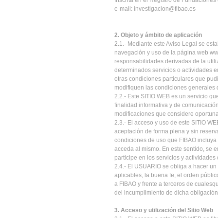
Inscrita en el Registro de Fundacione
e-mail: investigacion@fibao.es
2. Objeto y ámbito de aplicación
2.1.- Mediante este Aviso Legal se est
navegación y uso de la página web www
responsabilidades derivadas de la utili
determinados servicios o actividades 
otras condiciones particulares que pud
modifiquen las condiciones generales 
2.2.- Este SITIO WEB es un servicio qu
finalidad informativa y de comunicació
modificaciones que considere oportunas
2.3.- El acceso y uso de este SITIO WE
aceptación de forma plena y sin reserv
condiciones de uso que FIBAO incluya 
acceda al mismo. En este sentido, se 
participe en los servicios y actividade
2.4.- El USUARIO se obliga a hacer un 
aplicables, la buena fe, el orden públic
a FIBAO y frente a terceros de cuales
del incumplimiento de dicha obligación
3. Acceso y utilización del Sitio Web