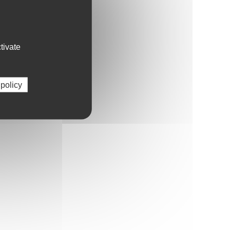
tivate
 policy