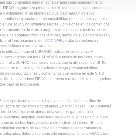
que sus contenidos puedan considerarse como asesoramiento
s. FIBAO no garantiza plenamente el acceso a todos los contenidos,
a o actualidad, ni su idoneidad o utilidad para un objetivo
permita la ley, cualquier responsabilidad por los daños y perjuicios
o enunciativo y no limitativo: errores u omisiones en los contenidos,
o la transmisión de virus o programas maliciosos o lesivos en los
a que ha adoptado medidas técnicas, dentro de sus posibilidades y
tizar el funcionamiento del
SITIO WEB
y evitar la existencia y
entes dañinos a los USUARIOS.
la utilización que el USUARIO realice de los servicios y
piniones vertidas por los USUARIOS a través de los foros, chats,
ación. El USUARIO reconoce y acepta que la utilización del SITIO
idos, se realiza bajo su exclusivo riesgo y responsabilidad.
e de las aportaciones y comentarios que realice en este SITIO
ación, reservándose FIBAO el derecho a retirar del mismo aquellos
ados para su publicación.
 se dispusiesen enlaces o hipervínculos hacia otros sitios de
trol sobre dichos sitios y contenidos. En ningún caso FIBAO asumirá
os de los sitios web ajenos enlazados, ni garantizará la
dad, exactitud, amplitud, veracidad, legalidad o validez de cualquier
guno de dichos hipervínculos u otros sitios de Internet. En este
imiento efectivo de la ilicitud de actividades desarrolladas a
os enlazadas, deberán comunicarlo inmediatamente a FIBAO a los