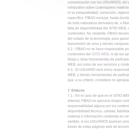
comunicación con los USUARIOS, sin 
exhaustivo sobre cualesquiera materia
ni su exhaustividad, corrección, vigenci
específico. FIBAO excluye, hasta donde 
de toda naturaleza derivados de, a títul
falta de disponibilidad del SITIO WEB, 
contenidos. No obstante, FIBAO declar
del estado de la tecnología, para garan
transmisión de virus y demás compon
6.2.- FIBAO no se hace responsable por 
contenidos del
SITIO WEB
, ni de las o
blogs u otras herramientas de particip
WEB, así como de sus servicios y conten
6.3.- El USUARIO será único responsabl
WEB, y demás herramientas de particip
que, a su criterio, considere no apropi
7. Enlaces
7.1.- En el caso de que en el SITIO WEB
Internet, FIBAO no ejercerá ningún con
responsabilidad alguna por los contenid
disponibilidad técnica, calidad, fiabili
material o información contenida en nin
sentido, si los USUARIOS tuvieran conoc
través de estas páginas web de tercer