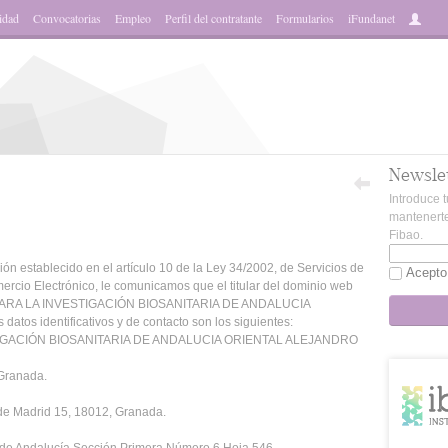
idad
Convocatorias
Empleo
Perfil del contratante
Formularios
iFundanet
Newsle
Introduce t
mantenerte
Fibao.
ón establecido en el artículo 10 de la Ley 34/2002, de Servicios de
Acepto
ercio Electrónico, le comunicamos que el titular del dominio web
N PARA LA INVESTIGACIÓN BIOSANITARIA DE ANDALUCIA
s identificativos y de contacto son los siguientes:
STIGACIÓN BIOSANITARIA DE ANDALUCIA ORIENTAL ALEJANDRO
 Granada.
 de Madrid 15, 18012, Granada.