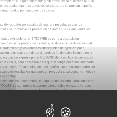
errumpir en cualquier momento y sin previo aviso el acceso al SITIO
ón de cualquiera o de todos los servicios que se prestan a través
e seguridad, o por cualquier otra causa.
nto de los datos personales de manera respetuosa con los
midad a la normativa de protección de datos que se encuentre en
e datos existente en el SITIO WEB se pone a disposición
 básica de protección de datos, relativa a la identificación del
el tratamiento y los derechos susceptibles de ejercicio por el
ación adicional y detallada de protección de datos incluida en la
La aceptación expresa por el USUARIO de la política de privacidad
ente casilla, será necesaria para que se tenga por cumplimentado
eso de envío. El contenido de dicha política de privacidad podrá ser
 cambios legislativos que puedan producirse, así como a criterios y
 de control.
mplimente voluntariamente cualquiera de los formularios online de
ITIO WEB, se compromete a proporcionar datos exactos y veraces,
r modificación de estos. Salvo en caso de indicarse expresamente
nuestros formularios son necesarios para poder dar curso a su
rsonales de terceros, se obliga a cumplir, en relación con dicha
iven de la normativa de protección de datos en vigor, y en
tamiento y el deber de transparencia respecto del titular de los datos