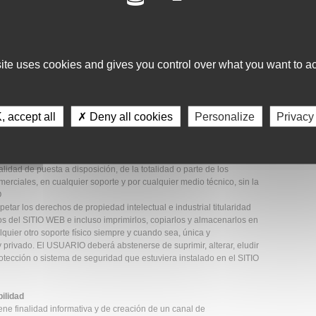
ción de los mismos a FIBAO exonerando y manteniendo indemne a
 14 años faciliten sus datos personales a través del SITIO WEB,
n expresa de sus padres o tutores. En todo caso, este SITIO WEB no
site uses cookies and gives you control over what you want to ac
s titular de todos los derechos de propiedad intelectual e industrial
mentos contenidos en el mismo (a título enunciativo, imágenes,
 accept all
✗ Deny all cookies
Personalize
Privacy
; marcas o logotipos, combinaciones de colores, estructura y diseño,
amas de ordenador necesarios para su funcionamiento, acceso y
us licenciantes. Todos los derechos reservados.
 reproducción, la distribución, la transformación y la
idad de puesta a disposición, de la totalidad o parte de los
rciales, en cualquier soporte y por cualquier medio técnico, sin la
O
ar los derechos de propiedad intelectual e industrial titularidad
s del SITIO WEB e incluso imprimirlos, copiarlos y almacenarlos en
quier otro soporte físico siempre y cuando sea, única y
 privado. El USUARIO deberá abstenerse de suprimir, alterar, eludir
otección o sistema de seguridad que estuviera instalado en el SITIO
ilidad
ene finalidad informativa y de creación de un canal de