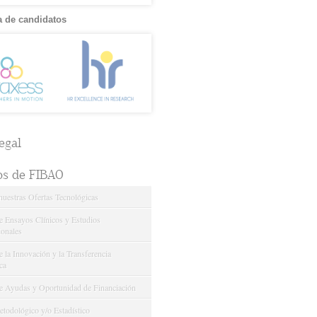
 de candidatos
egal
os de FIBAO
nuestras Ofertas Tecnológicas
e Ensayos Clínicos y Estudios
onales
 la Innovación y la Transferencia
ca
e Ayudas y Oportunidad de Financiación
odológico y/o Estadístico