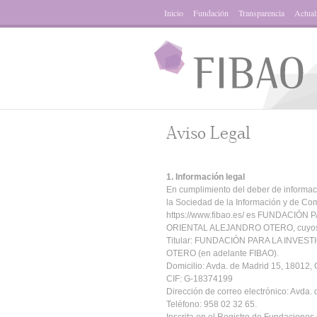
Inicio
Fundación
Transparencia
Actual
Aviso Legal
1. Información legal
En cumplimiento del deber de informaci
la Sociedad de la Información y de Com
https://www.fibao.es/ es FUNDACIÓ
ORIENTAL ALEJANDRO OTERO, cuyos dato
Titular: FUNDACIÓN PARA LA INVE
OTERO (en adelante FIBAO).
Domicilio: Avda. de Madrid 15, 18012,
CIF: G-18374199
Dirección de correo electrónico: Avda.
Teléfono: 958 02 32 65.