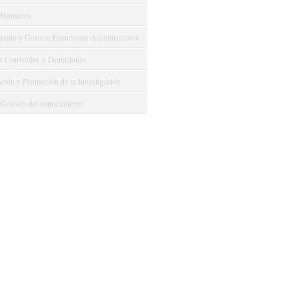
 Humanos
ento y Gestión Económica-Administrativa
e Convenios y Donaciones
ión y Promoción de la Investigación
 Gestión del conocimiento