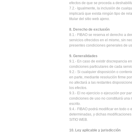
efectos de que se proceda a deshabilit
7.2.- Igualmente, la inclusión de cualqu
implicará que exista ningún tipo de re
titular del sitio web ajeno.
8. Derecho de exclusión
8.1.- FIBAO
se reserva el derecho a den
servicios ofrecidos en el mismo, sin 
presentes condiciones generales de uso
9. Generalidades
9.1.- En caso de existir discrepancia e
condiciones particulares de cada servic
9.2.- Si cualquier disposición o conten
en parte, mediante resolución firme po
no afectará a las restantes disposicio
los efectos.
9.3.- El no ejercicio o ejecución por p
condiciones de uso no constituirá una 
escrito.
9.4.- FIBAO podrá modificar en todo o 
determinadas, y dichas modificaciones
SITIO WEB.
10. Ley aplicable y jurisdicción