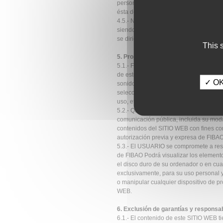
personales en relación a la comunica
ésta de cualquier responsabilidad.
4.5.- No se permite que los menores de
siendo necesaria la previa autorizació
se dirige a menores de edad.
This 
5. Propiedad intelectual e industrial
5.1.- FIBAO, por sí o como cesionaria, e
de este SITIO WEB, así como de los ele
✓ OK,
sonido, audio, video, software o textos
selección de materiales usados, progr
uso, etc.), titularidad de FIBAO o de s
5.2.- Quedan expresamente prohibidas la
comunicación pública, incluida su modal
contenidos del SITIO WEB con fines come
autorización previa y expresa de FIBA
5.3.- El USUARIO se compromete a respet
de FIBAO Podrá visualizar los elemento
el disco duro de su ordenador o en cual
exclusivamente, para su uso personal y
o manipular cualquier dispositivo de pr
WEB.
6. Exclusión de garantías y responsab
6.1.- El contenido de este SITIO WEB ti