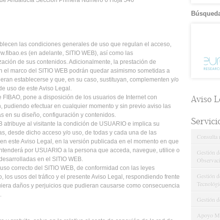
s de Andalucía Sección Primera Número 6 Hoja 546
Búsqueda
ablecen las condiciones generales de uso que regulan el acceso,
.fibao.es (en adelante, SITIO WEB), así como las
zación de sus contenidos. Adicionalmente, la prestación de
en el marco del SITIO WEB podrán quedar asimismo sometidas a
ieran establecerse y que, en su caso, sustituyan, complementen y/o
de uso de este Aviso Legal.
e FIBAO, pone a disposición de los usuarios de Internet con
Aviso L
n, pudiendo efectuar en cualquier momento y sin previo aviso las
 en su diseño, configuración y contenidos.
Servici
B atribuye al visitante la condición de USUARIO e implica su
as, desde dicho acceso y/o uso, de todas y cada una de las
Consulta 
en este Aviso Legal, en la versión publicada en el momento en que
entenderá por USUARIO a la persona que acceda, navegue, utilice o
Gestión d
s desarrolladas en el SITIO WEB.
Observaci
uso correcto del SITIO WEB, de conformidad con las leyes
Gestión de
o, los usos del tráfico y el presente Aviso Legal, respondiendo frente
Tecnológi
quiera daños y perjuicios que pudieran causarse como consecuencia
.
Gestión d
Apoyo Met