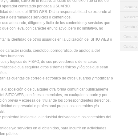
e y gratuito, salvo en lo relativo al coste de conexión de la red de
el operador contratado por cada USUARIO.
Recursos
idad del uso del SITIO WEB. Dicha responsabilidad se extiende al
Asesorami
der a determinados servicios o contenidos.
o adecuado, diligente y lícito de los contenidos y servicios que
Gestión d
 que conlleva, con carácter enunciativo, pero no limitativo, no
Comunicac
ntar la identidad de otros usuarios en la utilización del SITIO WEB o
Calidad y
 carácter racista, xenófobo, pornográfico, de apología del
rechos humanos.
cos y lógicos de FIBAO, de sus proveedores o de terceras
ormáticos o cualesquiera otros sistemas físicos y lógicos que sean
años.
zar las cuentas de correo electrónico de otros usuarios y modificar o
r a disposición o de cualquier otra forma comunicar públicamente,
del SITIO WEB, con fines comerciales, en cualquier soporte y por
ación previa y expresa del titular de los correspondientes derechos.
tividad empresarial o profesional propia los contenidos y/o
EB.
ropiedad intelectual o industrial derivados de los contenidos del
nidos y/o servicios en el obtenidos, para incurrir en actividades
rden público.