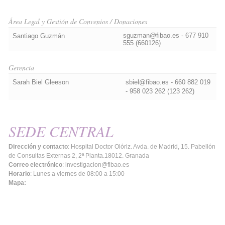
Área Legal y Gestión de Convenios / Donaciones
sguzman@fibao.es - 677 910
Santiago Guzmán
555 (660126)
Gerencia
Sarah Biel Gleeson
sbiel@fibao.es - 660 882 019
- 958 023 262 (123 262)
SEDE CENTRAL
Dirección y contacto
: Hospital Doctor Olóriz. Avda. de Madrid, 15. Pabellón
de Consultas Externas 2, 2ª Planta.18012. Granada
Correo electrónico
: investigacion@fibao.es
Horario
: Lunes a viernes de 08:00 a 15:00
Mapa: