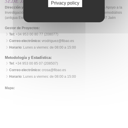
SEDE JAEN
Privacy policy
Dirección y contacto
: Hospital Universitario de Jaén. Unidad de Apoyo a la
Investigación. Segunda planta del edificio de Administración y Hemodiálisis
(antigua Escuela de Enfermeras), Avd. Ejército Español, 10 23007 Jaén
Gestor de Proyectos:
Tel:
+34 953 00 80 77 (208077)
Correo electrónico:
vrodriguez@fibao.es
Horario
: Lunes a viernes: de 08:00 a 15:00
Metodología y Estadística:
Tel
: +34 953 00 85 07 (208507)
Correo electrónico:
crosa@fibao.es
Horario
: Lunes a viernes: de 08:00 a 15:00
Mapa: