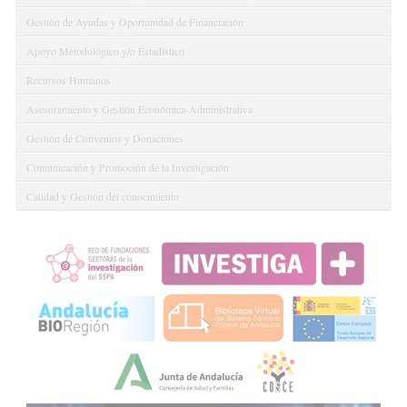
Gestión de Ayudas y Oportunidad de Financiación
Apoyo Metodológico y/o Estadístico
Recursos Humanos
Asesoramiento y Gestión Económica-Administrativa
Gestión de Convenios y Donaciones
Comunicación y Promoción de la Investigación
Calidad y Gestión del conocimiento