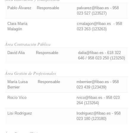
Pablo Álvarez
Responsable
palvarez@fibao.es - 958
023 527 (123527)
Clara María
cmalagon@fibao.es - 958
Malagón
023 263 (123263)
Área Contratación Pública
David Alia
Responsable
dalia@fibao.es - 618 322
646 / 958 023 250 (123250)
Área Gestión de Profesionales
María Luisa
Responsable
mbernier@fibao.es - 958
Bernier
023 439 (123439)
Rocío Vico
rvico@fibao.es - 958 023
264 (123264)
Lisi Rodríguez
lrodriguez@fibao.es - 958
023 180 (123180)