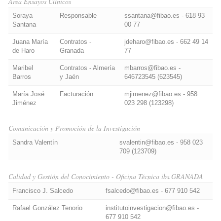
Área Ensayos Clínicos
Soraya
Responsable
ssantana@fibao.es - 618 93
Santana
00 77
Juana María
Contratos -
jdeharo@fibao.es - 662 49 14
de Haro
Granada
77
Maribel
Contratos - Almería
mbarros@fibao.es -
Barros
y Jaén
646723545 (623545)
María José
Facturación
mjimenez@fibao.es - 958
Jiménez
023 298 (123298)
Comunicación y Promoción de la Investigación
Sandra Valentín
svalentin@fibao.es - 958 023
709 (123709)
Calidad y Gestión del Conocimiento - Oficina Técnica ibs.GRANADA
Francisco J. Salcedo
fsalcedo@fibao.es - 677 910 542
Rafael González Tenorio
institutoinvestigacion@fibao.es -
677 910 542