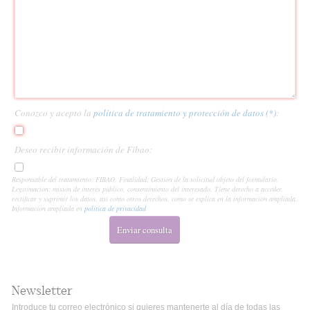
Conozco y acepto la
política de tratamiento y protección de datos (*)
:
Deseo recibir información de Fibao:
Responsable del tratamiento: FIBAO. Finalidad: Gestión de la solicitud objeto del formulario.
Legitimación: misión de interés público, consentimiento del interesado. Tiene derecho a acceder,
rectificar y suprimir los datos, así como otros derechos, como se explica en la información ampliada.
Información ampliada en
política de privacidad
Enviar consulta
Newsletter
Introduce tu correo electrónico si quieres mantenerte al día de todas las