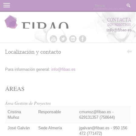
Menu
CONTACTA
CON NOSOTROS
info@fibao.es
Localización y contacto
Para información general:
info@fibao.es
ÁREAS
Área Gestión de Proyectos
Cristina
Responsable
cmunoz@fibao.es -
Muñoz
629131357 (758644)
José Galván
Sede Almería
jgalvan@fibao.es - 950 156
472 (771472)