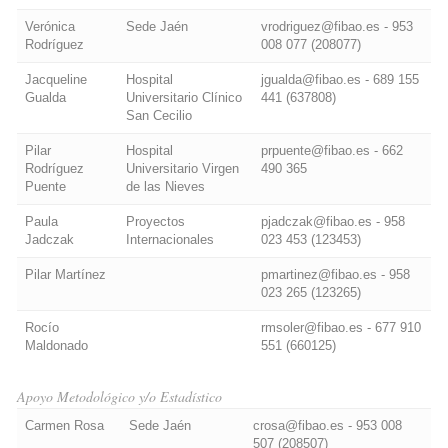
Verónica
Sede Jaén
vrodriguez@fibao.es - 953
Rodríguez
008 077 (208077)
Jacqueline
Hospital
jgualda@fibao.es - 689 155
Gualda
Universitario Clínico
441 (637808)
San Cecilio
Pilar
Hospital
prpuente@fibao.es - 662
Rodríguez
Universitario Virgen
490 365
Puente
de las Nieves
Paula
Proyectos
pjadczak@fibao.es - 958
Jadczak
Internacionales
023 453 (123453)
Pilar Martínez
pmartinez@fibao.es - 958
023 265 (123265)
Rocío
rmsoler@fibao.es - 677 910
Maldonado
551 (660125)
Apoyo Metodológico y/o Estadístico
Carmen Rosa
Sede Jaén
crosa@fibao.es - 953 008
507 (208507)