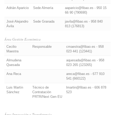
Adrián Aparicio
Sede Almería
aaparicio@fibao.es - 950 15
66 90 (790690)
José Alejandro
Sede Granada
javila@fibao.es - 958 840
Ávila
813 (176813)
Área Gestión Económica
Cecilio
Responsable
cmaestra@fibao.es - 958
Maestra
023 441 (123441)
Almudena
aquesada@fibao.es - 958
Quesada
023 265 (123265)
Ana Reca
areca@fibao.es - 677 910
541 (660122)
Luis Martín
Técnico de
lmartin@fibao.es - 606 878
Sánchez
Contratación
523
PRTR/Next Gen EU
Área Innovación y Transferencia