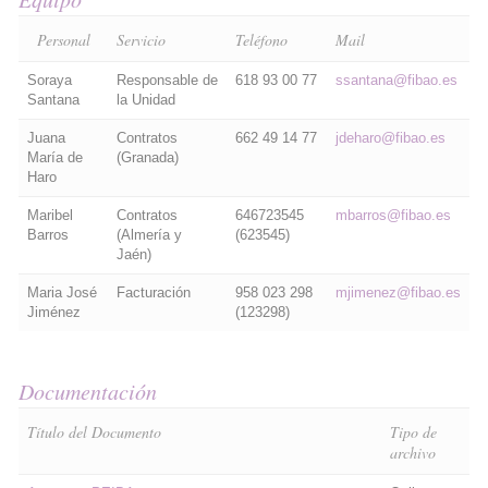
Personal
Servicio
Teléfono
Mail
Soraya
Responsable de
618 93 00 77
ssantana@fibao.es
Santana
la Unidad
Juana
Contratos
662 49 14 77
jdeharo@fibao.es
María de
(Granada)
Haro
Maribel
Contratos
646723545
mbarros@fibao.es
Barros
(Almería y
(623545)
Jaén)
Maria José
Facturación
958 023 298
mjimenez@fibao.es
Jiménez
(123298)
Documentación
Título del Documento
Tipo de
archivo