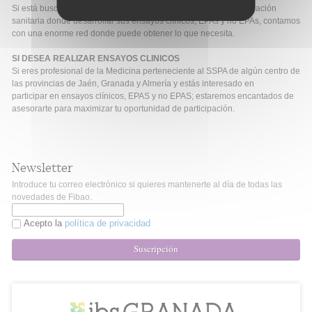
Si está buscando investigadores/as clínicos o grupos de invesitgación
sanitaria donde desarrollar sus ensayos clínicos, EPAs y no EPAs, contamos
con una enorme red donde puede obtener lo que necesita.
SI DESEA REALIZAR ENSAYOS CLINICOS
Si eres profesional de la Medicina perteneciente al SSPA de algún centro de
las provincias de Jaén, Granada y Almería y estás interesado en
participar en ensayos clínicos, EPAS y no EPAS; estaremos encantados de
asesorarte para maximizar tu oportunidad de participación.
Newsletter
Introduce tu correo electrónico si quieres mantenerte al día de todas las
novedades de Fibao.
Acepto la
política de privacidad
Suscripción