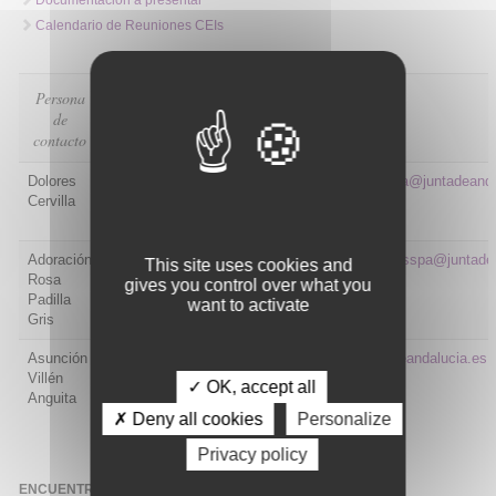
Calendario de Reuniones CEIs
Persona
Provincia
Teléfono
Mail
de
contacto
Dolores
Granada
958
ceigranada.hsc.sspa@juntadeanda
Cervilla
840607 /
677904655
Adoración
Almería
950 016
al42_cetico:cht.hto.sspa@juntade
This site uses cookies and
Rosa
531
gives you control over what you
Padilla
(716531)
want to activate
Gris
Asunción
Jaén
953 008
ui.chj.sspa@juntadeandalucia.es
Villén
519
✓ OK, accept all
Anguita
(208519)
✗ Deny all cookies
Personalize
Privacy policy
ENCUENTRA INVESTIGADORES CLINICOS DE EXCELENCIA