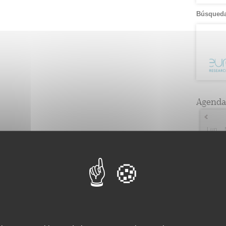
Búsqueda
Agenda
Lun
2
5
9
1
16
1
23
30