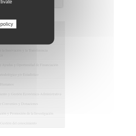
tivate
44
os de FIBAO
 policy
nuestras Ofertas Tecnológicas
e Ensayos Clínicos y Estudios
onales
 la Innovación y la Transferencia
ca
e Ayudas y Oportunidad de Financiación
odológico y/o Estadístico
 Humanos
ento y Gestión Económica-Administrativa
e Convenios y Donaciones
ión y Promoción de la Investigación
 Gestión del conocimiento