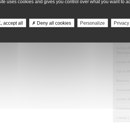
site uses cookies and gives you control over what you want to ac
1
Servici
 accept all
✗ Deny all cookies
Personalize
Privacy
Consulta 
Gestión d
Observaci
Gestión de
Tecnológi
Gestión d
Apoyo Met
Recursos
Asesorami
Gestión d
Comunicac
Calidad y