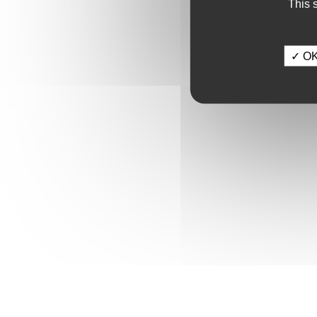
This 
✓ OK,