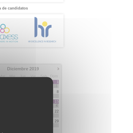
 de candidatos
Diciembre 2019
Mar
Mie
Jue
Vie
Sab
Dom
1
11
3
4
5
6
7
8
2
3
2
10
11
12
13
14
15
1
3
4
17
18
19
20
21
22
3
3
3
3
1
24
25
26
27
28
29
1
31