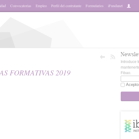
idad
Convocatorias
Empleo
Perfil del contratante
Formularios
iFundanet
Newsle
Introduce t
mantenerte
AS FORMATIVAS 2019
Fibao.
Acepto
sApp