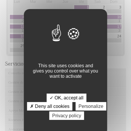
Lun
Mar
Mie
Jue
Vie
Sab
Dom
1
2
3
9
4
5
6
7
8
9
10
2
3
1
1
1
11
12
13
14
15
16
17
1
3
1
5
17
1
3
18
19
20
21
22
23
24
1
3
4
2
1
25
26
27
28
2
23
Servicios de FIBAO
This site uses cookies and
gives you control over what you
Consulta nuestras Ofertas Tecnológicas
want to activate
Gestión de Ensayos Clínicos y Estudios Observacionales
Gestión de la Innovación y la Transferencia Tecnológica
✓ OK, accept all
Gestión de Ayudas y Oportunidad de Financiación
✗ Deny all cookies
Personalize
Apoyo Metodológico y/o Estadístico
Privacy policy
Recursos Humanos
Asesoramiento y Gestión Económica-Administrativa