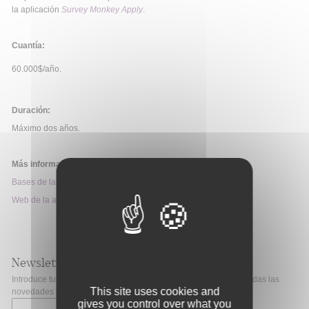
la aplicación
Survey Monkey Apply
.
Cuantía:
60.000$/año.
Duración:
Máximo dos años.
Más información:
Bases de la convocatoria
Web de la ayuda
Newsletter
Introduce tu correo electrónico si quieres mantenerte al día de todas las
This site uses cookies and
novedades de Fibao.
gives you control over what you