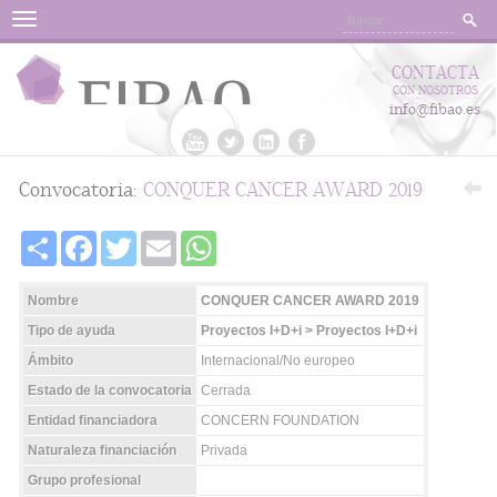
Menu
CONTACTA
CON NOSOTROS
info@fibao.es
Convocatoria:
CONQUER CANCER AWARD 2019
Share
Facebook
Twitter
Email
WhatsApp
Nombre
CONQUER CANCER AWARD 2019
Tipo de ayuda
Proyectos I+D+i > Proyectos I+D+i
Ámbito
Internacional/No europeo
Estado de la convocatoria
Cerrada
Entidad financiadora
CONCERN FOUNDATION
Naturaleza financiación
Privada
Grupo profesional