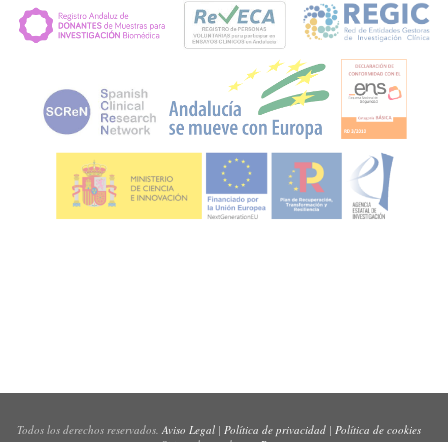
Todos los derechos reservados.
Aviso Legal
|
Política de privacidad
|
Política de cookies
Sitio web creado por
Pynso