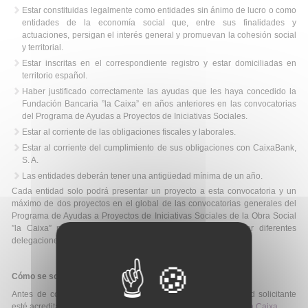
Estar constituidas legalmente como entidades sin ánimo de lucro o como
entidades de la economía social que, entre sus finalidades y
actuaciones, persigan el interés general y promuevan la cohesión social
y territorial.
Estar inscritas en el correspondiente registro y estar domiciliadas en
territorio español.
Haber justificado correctamente las ayudas que les haya concedido la
Fundación Bancaria ”la Caixa” en años anteriores en las convocatorias
del Programa de Ayudas a Proyectos de Iniciativas Sociales.
Estar al corriente de las obligaciones fiscales y laborales.
Estar al corriente del cumplimiento de sus obligaciones con CaixaBank,
S. A.
Las entidades deberán tener una antigüedad mínima de un año.
Cada entidad solo podrá presentar un proyecto a esta convocatoria y un
máximo de dos proyectos en el global de las convocatorias generales del
Programa de Ayudas a Proyectos de Iniciativas Sociales de la Obra Social
”la Caixa” para el año 2019, aunque se podrán presentar diferentes
delegaciones de una misma entidad.
Cómo se solicita:
Antes de comenzar la solicitud será necesario que la entidad solicitante
esté acreditada en el
Portal de Convocatorias de la Fundación la Caixa
.