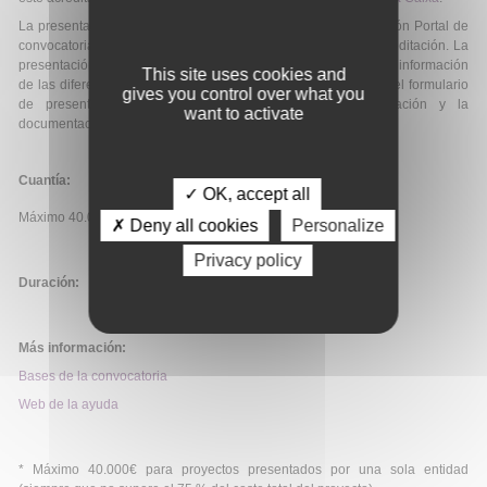
La presentación de proyectos se realiza a través de la aplicación Portal de
convocatorias con el usuario y contraseña obtenidos en la acreditación. La
presentación se efectúa cumplimentando todos los campos de información
This site uses cookies and
de las diferentes pestañas de la aplicación web y adjuntando el formulario
gives you control over what you
de presentación de proyecto que proporciona la aplicación y la
want to activate
documentación complementaria.
Cuantía:
✓ OK, accept all
Máximo 40.000 ó 60.000€*.
✗ Deny all cookies
Personalize
Privacy policy
Duración:
Más información:
Bases de la convocatoria
Web de la ayuda
* Máximo 40.000€ para proyectos presentados por una sola entidad