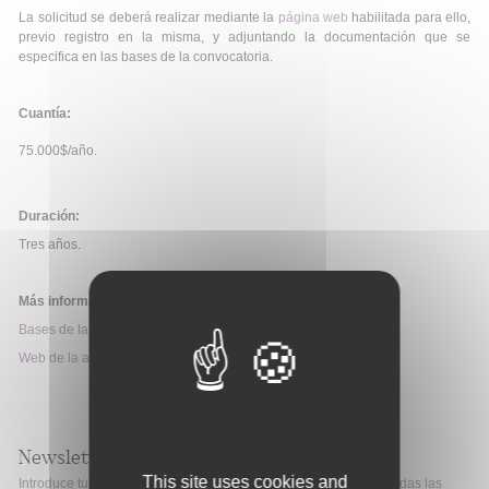
La solicitud se deberá realizar mediante la
página web
habilitada para ello,
previo registro en la misma, y adjuntando la documentación que se
especifica en las bases de la convocatoria.
Cuantía:
75.000$/año.
Duración:
Tres años.
Más información:
Bases de la convocatoria
Web de la ayuda
Newsletter
This site uses cookies and
Introduce tu correo electrónico si quieres mantenerte al día de todas las