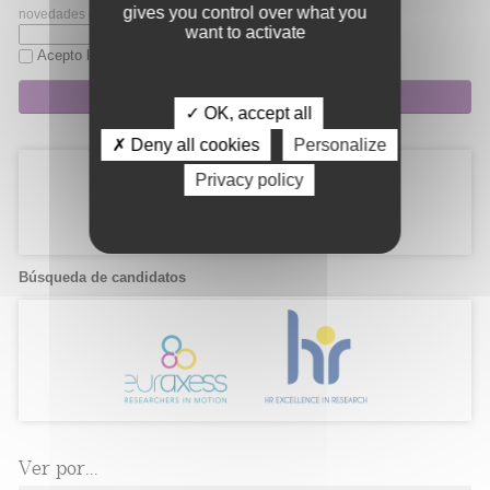
gives you control over what you
novedades de Fibao.
want to activate
Acepto la
política de privacidad
Suscripción
✓ OK, accept all
✗ Deny all cookies
Personalize
Privacy policy
Búsqueda de candidatos
Ver por...