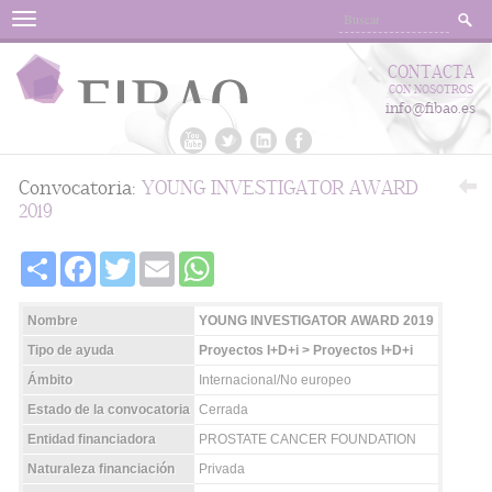
Menu
CONTACTA
CON NOSOTROS
info@fibao.es
Convocatoria:
YOUNG INVESTIGATOR AWARD
2019
Share
Facebook
Twitter
Email
WhatsApp
Nombre
YOUNG INVESTIGATOR AWARD 2019
Tipo de ayuda
Proyectos I+D+i > Proyectos I+D+i
Ámbito
Internacional/No europeo
Estado de la convocatoria
Cerrada
Entidad financiadora
PROSTATE CANCER FOUNDATION
Naturaleza financiación
Privada