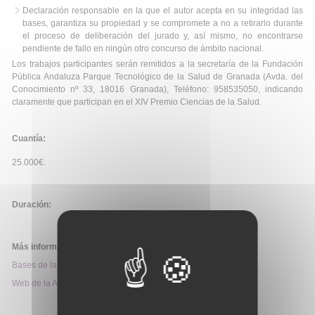
Declaración responsable en la que el autor acepta en su integridad las
bases, garantiza su propiedad y se compromete a no a retirarlo durante
el proceso de deliberación del jurado y, así mismo, no encontrarse
pendiente de fallo en ningún otro concurso de ámbito nacional.
Los trabajos participantes serán remitidos a la secretaría de la Fundación
Pública Andaluza Parque Tecnológico de la Salud de Granada (Avda. del
Conocimiento nº 33, 18016 Granada), Teléfono: 958535050, indicando
claramente que participan en el XIV Premio Ciencias de la Salud.
Cuantía:
25.000€.
Duración:
Más información:
Bases de la convocatoria
Web de la Ayuda