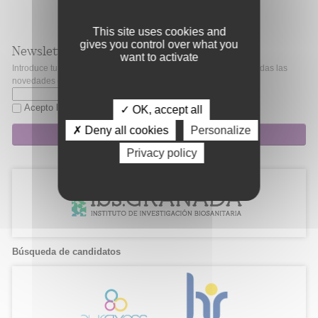
This site uses cookies and
gives you control over what you
Newsletter
want to activate
Introduce tu correo electrónico si quieres mantenerte al día de todas las
novedades de Fibao.
Acepto la
política de privacidad
✓ OK, accept all
✗ Deny all cookies
Personalize
Suscripción
Privacy policy
Búsqueda de candidatos