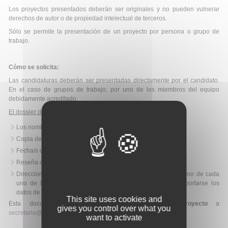
Los proyectos presentados deberán ser originales y no pueden vulnerar
derechos de autor o de propiedad intelectual de terceros.
Sólo se permite la presentación de un proyecto por persona o grupo de
trabajo.
Cómo se solicita:
Las candidaturas deberán ser presentadas directamente por el candidato.
En el caso de grupos de trabajo, por uno de los miembros del equipo
debidamente acreditado.
El dossier de la candidatura deberá incorporar:
Los nombres de cada uno de los integrantes.
Copia del título universitario en Psicología (título escaneado).
Fecha/s de nacimiento (acompañando D.N.I. escaneado).
Reseña curricular de los y las participantes.
Direcciones de e-mail, de correo postal y números de teléfono de cada
uno de los solicitantes. En el caso de grupos, deberán aportarse los
datos de todos los componentes
This site uses cookies and
Esta documentación se enviará,
junto con el proyecto
a
gives you control over what you
secretaria@psicofundacion.es
y recibirán acuse de recibo.
want to activate