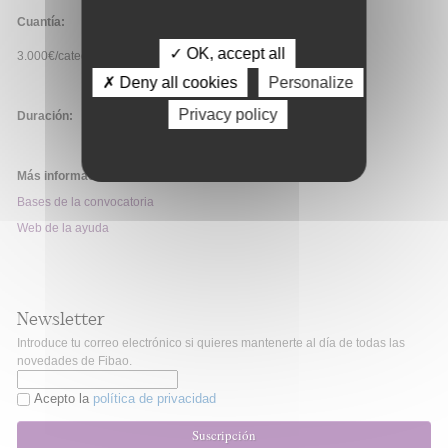
Cuantía:
✓ OK, accept all
3.000€/categoría.
✗ Deny all cookies
Personalize
Privacy policy
Duración:
Más información:
Bases de la convocatoria
Web de la ayuda
Newsletter
Introduce tu correo electrónico si quieres mantenerte al día de todas las
novedades de Fibao.
Acepto la
política de privacidad
Suscripción