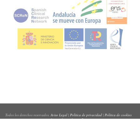
Todos los derechos reservados.
Aviso Legal
|
Política de privacidad
|
Política de cookies
Sitio web creado por
Pynso