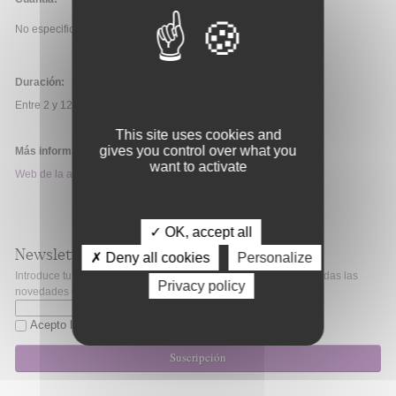
No especificada.
Duración:
Entre 2 y 12 meses.
This site uses cookies and
gives you control over what you
Más información:
want to activate
Web de la ayuda
✓ OK, accept all
Newsletter
✗ Deny all cookies
Personalize
Introduce tu correo electrónico si quieres mantenerte al día de todas las
Privacy policy
novedades de Fibao.
Acepto la
política de privacidad
Suscripción