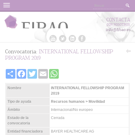
Menu
CONTACTA
CON NOSOTROS
info@fibao.es
Convocatoria:
INTERNATIONAL FELLOWSHIP
PROGRAM 2019
Share
Facebook
Twitter
Email
WhatsApp
Nombre
INTERNATIONAL FELLOWSHIP PROGRAM
2019
Tipo de ayuda
Recursos humanos > Movilidad
Ámbito
Internacional/No europeo
Estado de la
Cerrada
convocatoria
Entidad financiadora
BAYER HEALTHCARE AG