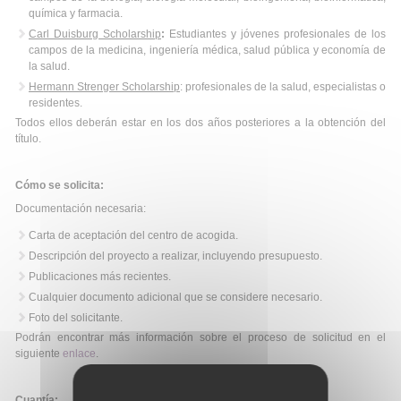
química y farmacia.
Carl Duisburg Scholarship
:
Estudiantes y jóvenes profesionales de los
campos de la medicina, ingeniería médica, salud pública y economía de
la salud.
Hermann Strenger Scholarship
: profesionales de la salud, especialistas o
residentes.
Todos ellos deberán estar en los dos años posteriores a la obtención del
título.
Cómo se solicita:
Documentación necesaria:
Carta de aceptación del centro de acogida.
Descripción del proyecto a realizar, incluyendo presupuesto.
Publicaciones más recientes.
Cualquier documento adicional que se considere necesario.
Foto del solicitante.
Podrán encontrar más información sobre el proceso de solicitud en el
siguiente
enlace
.
Cuantía: