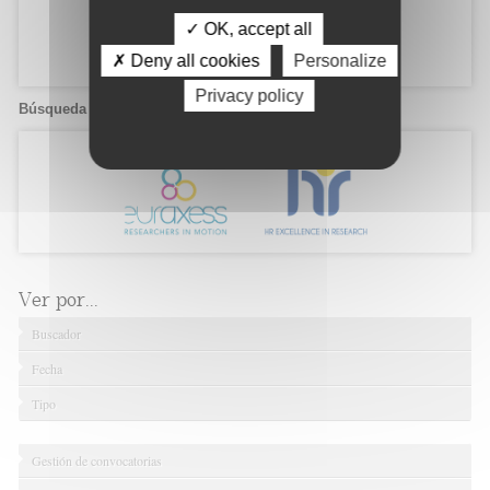
✓ OK, accept all
✗ Deny all cookies
Personalize
Privacy policy
Búsqueda de candidatos
Ver por...
Buscador
Fecha
Tipo
Gestión de convocatorias