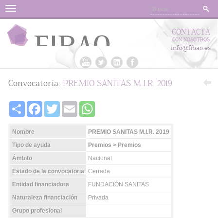
Menu
CONTACTA
CON NOSOTROS
info@fibao.es
Convocatoria:
PREMIO SANITAS M.I.R. 2019
Share
Facebook
Twitter
Email
WhatsApp
Nombre
PREMIO SANITAS M.I.R. 2019
Tipo de ayuda
Premios > Premios
Ámbito
Nacional
Estado de la convocatoria
Cerrada
Entidad financiadora
FUNDACIÓN SANITAS
Naturaleza financiación
Privada
Grupo profesional