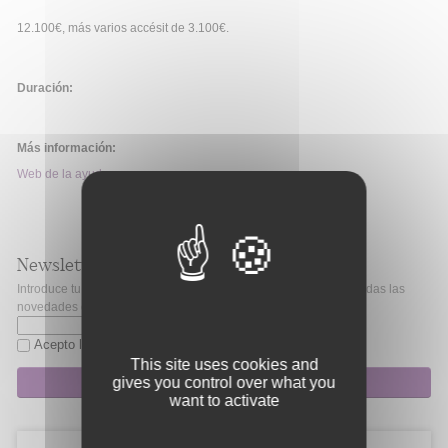
12.100€, más varios accésit de 3.100€.
Duración:
Más información:
Web de la ayuda
Newsletter
Introduce tu correo electrónico si quieres mantenerte al día de todas las
novedades de Fibao.
Acepto la
política de privacidad
This site uses cookies and
Suscripción
gives you control over what you
want to activate