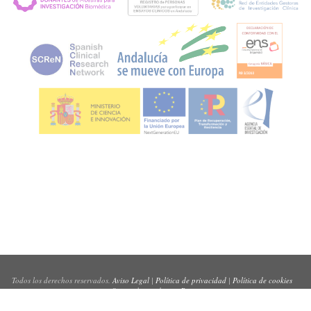
Todos los derechos reservados.
Aviso Legal
|
Política de privacidad
|
Política de cookies
Sitio web creado por
Pynso