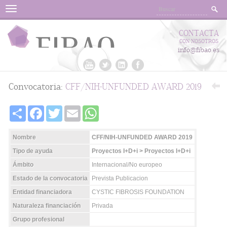
Menu
CONTACTA
CON NOSOTROS
info@fibao.es
Convocatoria:
CFF/NIH-UNFUNDED AWARD 2019
Share
Facebook
Twitter
Email
WhatsApp
Nombre
CFF/NIH-UNFUNDED AWARD 2019
Tipo de ayuda
Proyectos I+D+i > Proyectos I+D+i
Ámbito
Internacional/No europeo
Estado de la convocatoria
Prevista Publicacion
Entidad financiadora
CYSTIC FIBROSIS FOUNDATION
Naturaleza financiación
Privada
Grupo profesional