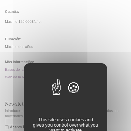
Cuantía:
Máximo 125.000$/año.
Duración:
Máximo dos años.
Más información:
Bases de la Convocatoria
Web de la Ayuda
Newsletter
Introduce tu correo electrónico si quieres mantenerte al día de todas las
novedades de Fibao.
This site uses cookies and
gives you control over what you
Acepto la
política de privacidad
want to activate