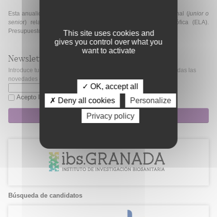
Esta anualidad, como novedad, se financiará una beca adicional (
junior o
senio
r) relacionada con la con la esclerosis lateral amiotrófica (ELA).
Presupuesto: 322.000€.
This site uses cookies and
gives you control over what you
want to activate
Newsletter
Introduce tu correo electrónico si quieres mantenerte al día de todas las
novedades de Fibao.
✓ OK, accept all
Acepto la
política de privacidad
✗ Deny all cookies
Personalize
Suscripción
Privacy policy
Búsqueda de candidatos