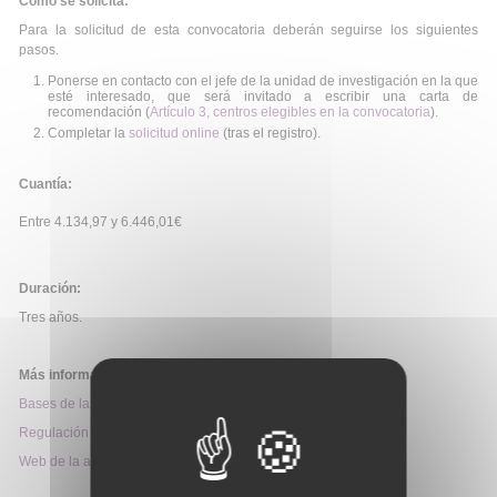
Cómo se solicita:
Para la solicitud de esta convocatoria deberán seguirse los siguientes
pasos.
Ponerse en contacto con el jefe de la unidad de investigación en la que
esté interesado, que será invitado a escribir una carta de
recomendación (
Artículo 3, centros elegibles en la convocatoria
).
Completar la
solicitud online
(tras el registro).
Cuantía:
Entre 4.134,97 y 6.446,01€
Duración:
Tres años.
Más información:
Bases de la convocatoria
Regulación
Web de la ayuda