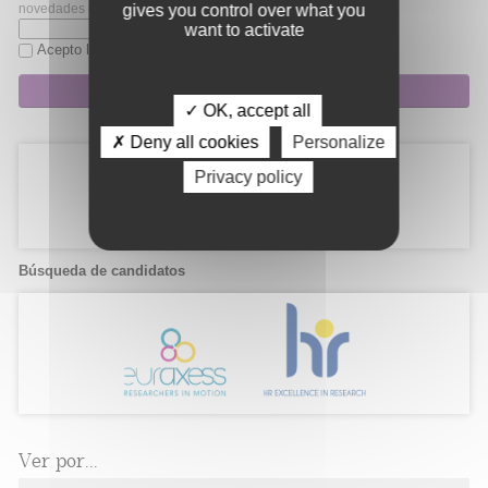
gives you control over what you
novedades de Fibao.
want to activate
Acepto la
política de privacidad
Suscripción
✓ OK, accept all
✗ Deny all cookies
Personalize
Privacy policy
Búsqueda de candidatos
Ver por...