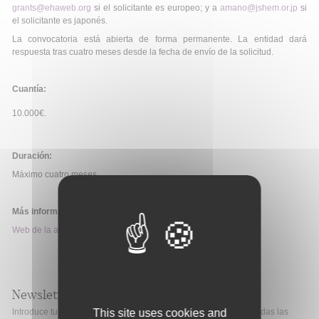
grants@ehaweb.org
si el solicitante es europeo; y a
amano@jshem.or.jp
si
el solicitante es japonés.
La convocatoria está abierta de forma permanente. La entidad dará
respuesta tras cuatro meses desde la fecha de envío de la solicitud.
Cuantía:
10.000€.
Duración:
Máximo cuatro meses.
Más información:
Web de la ayuda
Newsletter
This site uses cookies and
Introduce tu correo electrónico si quieres mantenerte al día de todas las