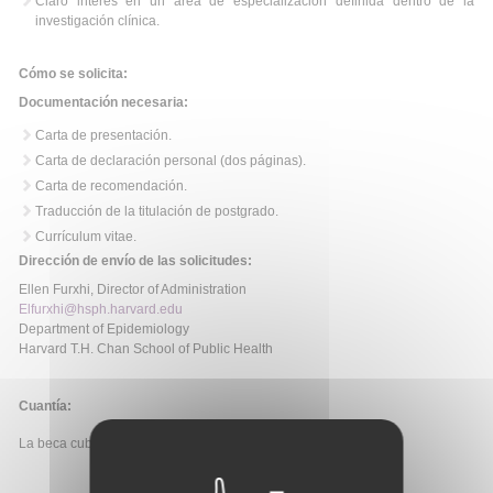
Claro interés en un área de especialización definida dentro de la
investigación clínica.
Cómo se solicita:
Documentación necesaria:
Carta de presentación.
Carta de declaración personal (dos páginas).
Carta de recomendación.
Traducción de la titulación de postgrado.
Currículum vitae.
Dirección de envío de las solicitudes:
Ellen Furxhi, Director of Administration
Elfurxhi@hsph.harvard.edu
Department of Epidemiology
Harvard T.H. Chan School of Public Health
Cuantía:
La beca cubrirá el salario del investigador.