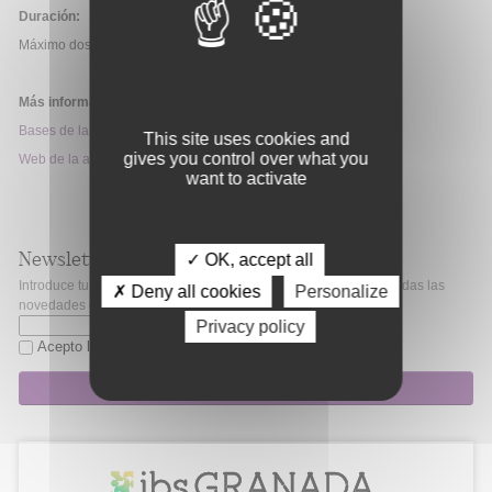
Duración:
Máximo dos años.
Más información:
Bases de la convocatoria
This site uses cookies and
gives you control over what you
Web de la ayuda
want to activate
Newsletter
✓ OK, accept all
Introduce tu correo electrónico si quieres mantenerte al día de todas las
✗ Deny all cookies
Personalize
novedades de Fibao.
Privacy policy
Acepto la
política de privacidad
Suscripción