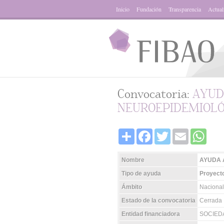
Inicio
Fundación
Transparencia
Actual
Convocatoria:
AYUD
NEUROEPIDEMIOLÓG
Share
Facebook
Twitter
Email
Whats
Nombre
AYUDA 
Tipo de ayuda
Proyecto
Ámbito
Nacional
Estado de la convocatoria
Cerrada
Entidad financiadora
SOCIED