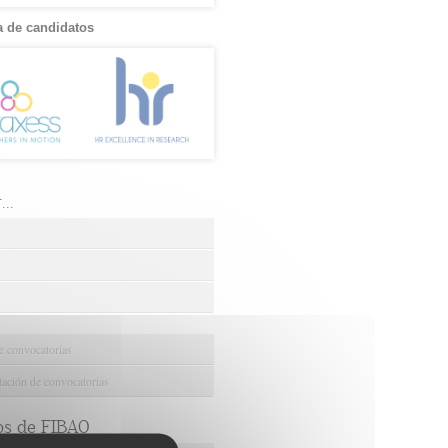
 de candidatos
..
e convocatorias
ción de convocatorias
os de FIBAO