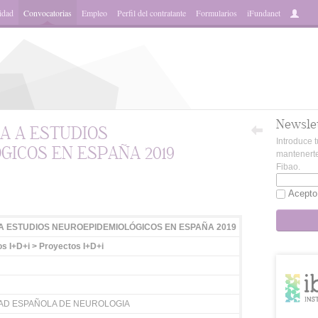
idad
Convocatorias
Empleo
Perfil del contratante
Formularios
iFundanet
Newsle
A A ESTUDIOS
Introduce t
ICOS EN ESPAÑA 2019
mantenerte
Fibao.
App
Acepto
A ESTUDIOS NEUROEPIDEMIOLÓGICOS EN ESPAÑA 2019
s I+D+i > Proyectos I+D+i
AD ESPAÑOLA DE NEUROLOGIA