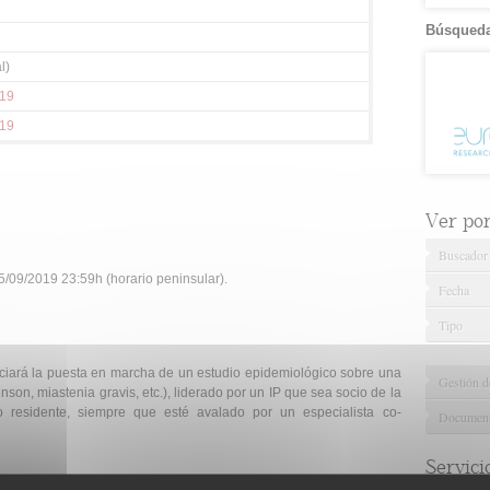
Búsqueda
l)
019
019
Ver por.
Buscador
/09/2019 23:59h (horario peninsular).
Fecha
Tipo
ciará la puesta en marcha de un estudio epidemiológico sobre una
Gestión d
son, miastenia gravis, etc.), liderado por un IP que sea socio de la
o residente, siempre que esté avalado por un especialista co-
Documenta
Servici