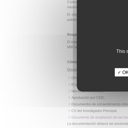
Convocatoria para la puesta en 
neuroepidemiología en España.
El objetivo principal del estudio y s
patología neurológica (demencia, Parkin
Requisitos de los solicitantes:
El investigador principal (IP) debe ser
MIR en Neurología, si éste es el IP, de
This 
Cómo se solicita:
Documentación necesaria
:
✓ OK,
DNI del IP.
El protocolo del estudio (incluyend
Memoria económica.
Aprobación por CEIC.
Documentos de consentimiento info
CV del Investigador Principal.
Documento de aceptación de las ba
La documentación deberá ser presentad