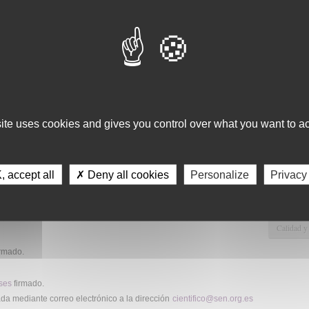
marcha de proyectos de investigación en el campo de la
Consulta 
Gestión d
u metodología debe ser de tipo epidemiológico y tratar sobre una
Observaci
son, miastenia gravis, etc.).
Gestión de
Tecnológi
Gestión d
 socio numerario de la SEN y especialista en Neurología. En caso de
berá el trabajo venir avalado por un especialista co-responsable.
Apoyo Met
site uses cookies and gives you control over what you want to ac
Recursos
Asesorami
 accept all
✗ Deny all cookies
Personalize
Privacy
Gestión d
o cronograma).
Comunicac
Calidad y
rmado.
ses
firmado.
a mediante correo electrónico a la dirección
cientifico@sen.org.es