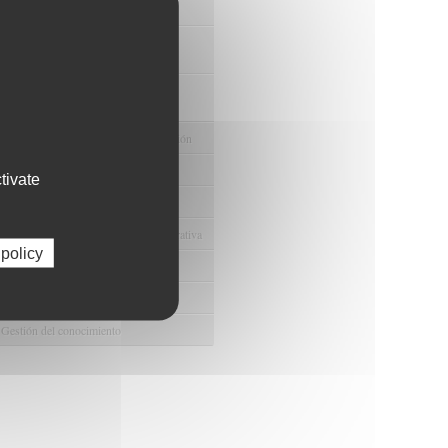
nuestras Ofertas Tecnológicas
e Ensayos Clínicos y Estudios
onales
 la Innovación y la Transferencia
ca
e Ayudas y Oportunidad de Financiación
odológico y/o Estadístico
tivate
 Humanos
ento y Gestión Económica-Administrativa
 policy
e Convenios y Donaciones
ión y Promoción de la Investigación
 Gestión del conocimiento