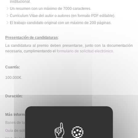
institucional.
Un resumen con un máximo de 7000 caracteres.
Currículum Vitae del autor o autores (en formato PDF editable).
El trabajo candidato original con un máximo de 200 páginas.
Presentación de candidaturas
:
La candidatura al premio deben presentarse, junto con la documentación
necesaria, cumplimentando el
formulario de solicitud electrónico
.
Cuantía:
100.000€.
Duración:
Más información:
Bases de la convocatoria
Guía de solicitud