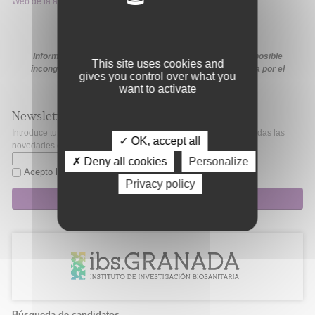
Web de la ayuda
Información extraída de la web de la ayuda. En caso de posible
This site uses cookies and
incongruencia, prevalecerá la información proporcionada por el
gives you control over what you
organismo financiador en sus medios oficiales
want to activate
Newsletter
Introduce tu correo electrónico si quieres mantenerte al día de todas las
✓ OK, accept all
novedades de Fibao.
✗ Deny all cookies
Personalize
Acepto la
política de privacidad
Privacy policy
Suscripción
Búsqueda de candidatos