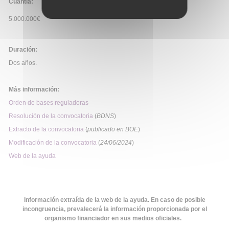
Cuantía:
5.000.000€
Duración:
Dos años.
Más información:
Orden de bases reguladoras
Resolución de la convocatoria
(
BDNS
)
Extracto de la convocatoria
(
publicado en BOE
)
Modificación de la convocatoria
(
24/06/2024
)
Web de la ayuda
Información extraída de la web de la ayuda. En caso de posible
incongruencia, prevalecerá la información proporcionada por el
organismo financiador en sus medios oficiales.