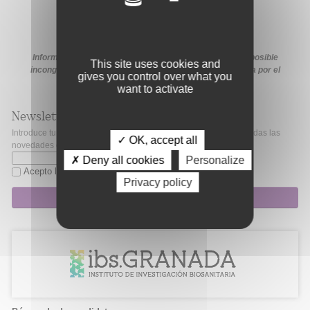
Información extraída de la web de la ayuda. En caso de posible
This site uses cookies and
incongruencia, prevalecerá la información proporcionada por el
gives you control over what you
organismo financiador en sus medios oficiales.
want to activate
Newsletter
Introduce tu correo electrónico si quieres mantenerte al día de todas las
✓ OK, accept all
novedades de Fibao.
✗ Deny all cookies
Personalize
Acepto la
política de privacidad
Privacy policy
Suscripción