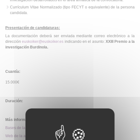
investigación desarrollados en el área temática de la convocatoria.
Currículum Vitae Normalizado (tipo FECYT o equivalente) de la persona
candidata.
Presentación de candidaturas:
La documentación deberá ser enviada mediante correo electrónico a la
dirección
euskoiker@euskoiker.es
indicando en el asunto:
XXIII Premio a la
investigación Burdinola.
Cuantía:
15.000€
Duración:
Más información:
Bases de la convocatoria
Web de la ayuda