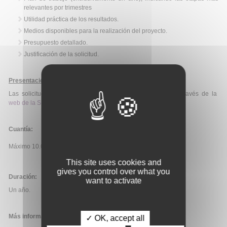
relevantes por trimestres
Utilidad práctica de los resultados.
Medios disponibles para la realización del proyecto.
Presupuesto detallado.
Justificación de la solicitud.
Presentación de solicitudes
:
Las solicitudes se deben presentar de forma electrónica a través de la
web de la SETH
.
Cuantía:
Máximo 10.000€/ayuda.
This site uses cookies and
gives you control over what you
Duración:
want to activate
Un año.
Más información:
✓ OK, accept all