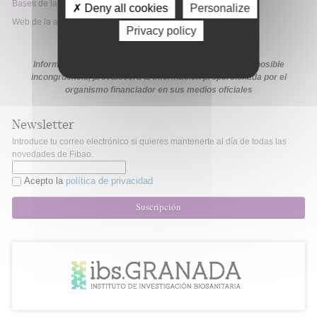
Bases de la convocatoria
✗ Deny all cookies
Personalize
Web de la ayuda
Privacy policy
Información extraída de la web de la ayuda. En caso de posible
incongruencia, prevalecerá la información proporcionada por el
organismo financiador en sus medios oficiales
Newsletter
Introduce tu correo electrónico si quieres mantenerte al día de todas las
novedades de Fibao.
Acepto la
política de privacidad
Suscripción