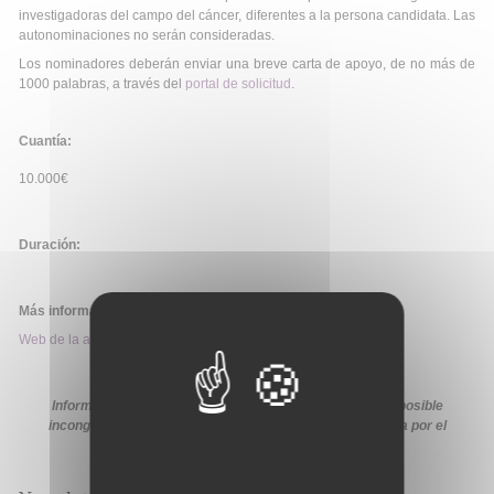
investigadoras del campo del cáncer, diferentes a la persona candidata. Las
autonominaciones no serán consideradas.
Los nominadores deberán enviar una breve carta de apoyo, de no más de
1000 palabras, a través del
portal de solicitud
.
Cuantía:
10.000€
Duración:
Más información:
Web de la ayuda
Información extraída de la web de la ayuda. En caso de posible
incongruencia, prevalecerá la información proporcionada por el
organismo financiador en sus medios oficiales.