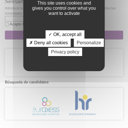
Newsletter
This site uses cookies and
gives you control over what you
Introduce tu correo electrónico si quieres mantenerte al día de todas las
want to activate
novedades de Fibao.
Acepto la
política de privacidad
✓ OK, accept all
Suscripción
✗ Deny all cookies
Personalize
Privacy policy
Búsqueda de candidatos