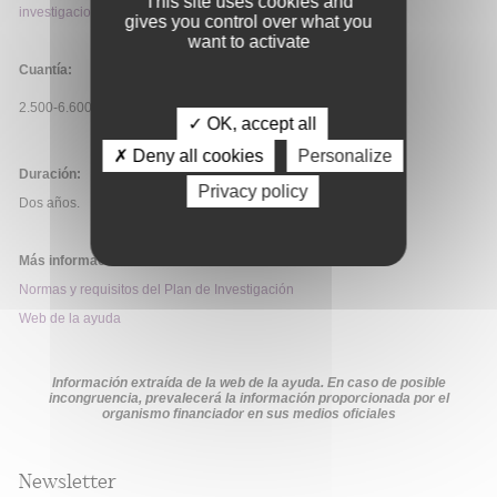
This site uses cookies and
investigacion@icoes.es
.
gives you control over what you
want to activate
Cuantía:
2.500-6.600€/premio
✓ OK, accept all
✗ Deny all cookies
Personalize
Duración:
Privacy policy
Dos años.
Más información:
Normas y requisitos del Plan de Investigación
Web de la ayuda
Información extraída de la web de la ayuda. En caso de posible
incongruencia, prevalecerá la información proporcionada por el
organismo financiador en sus medios oficiales
Newsletter