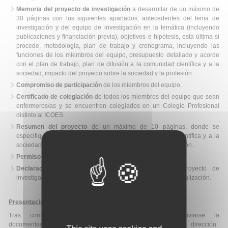
Memoria del proyecto de investigación
a desarrollar de un máximo de
30 páginas con los siguientes apartados: antecedentes del tema de
investigación y del equipo de investigación en la temática (incluyendo
publicaciones y financiación previa), objetivos e hipótesis, esta última si
procede, metodología, plan de trabajo y cronograma, incluyendo las
funciones de los miembros del equipo, presupuesto detallado y acorde
con el plan de trabajo, plan de difusión a la comunidad científica y a la
sociedad, impacto del proyecto sobre la sociedad y la profesión.
Compromiso de participación
de los miembros del equipo.
Certificado de colegiación
de todos los miembros del equipo que sean
enfermeros/as y se encuentren colegiados en un Colegio Profesional
distinto al ICOES.
Resumen del proyecto
de un máximo de 10 páginas, donde se
especifique además el plan de difusión a la comunidad científica y a la
sociedad, impacto del proyecto sobre la sociedad y la profesión.
Permiso del Coité de Ética de Investigación
.
Declaración responsable
de no haber iniciado el proyecto de
investigación ni haber recibido financiación previa para su realización.
Presentación de candidaturas
:
Tras completar el
formulario de solicitud
, deberá enviarse la
documentación mediante correo electrónico a la siguiente dirección: