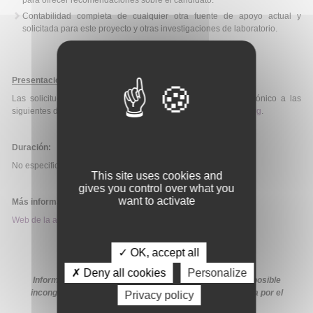
para ofrecer recomendaciones sobre el candidato.
Contabilidad completa de cualquier otra fuente de apoyo actual y
solicitada para este proyecto y otras investigaciones de laboratorio.
Presentación de solicitudes
:
Las solicitudes deberán ser enviadas mediante correo electrónico a las
siguientes direcciones:
mtranfaglia@fraxa.org
y
kclapp@fraxa.org
.
Duración:
No especificada.
This site uses cookies and
gives you control over what you
want to activate
Más información:
Web de la ayuda
✓ OK, accept all
✗ Deny all cookies
Personalize
Información extraída de la web de la ayuda. En caso de posible
incongruencia, prevalecerá la información proporcionada por el
Privacy policy
organismo financiador en sus medios oficiales.