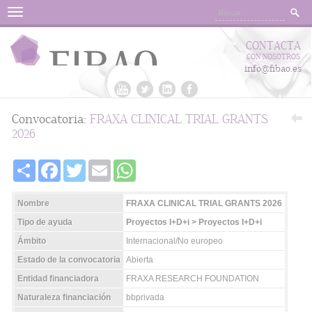
Menu
CONTACTA
CON NOSOTROS
info@fibao.es
Convocatoria:
FRAXA CLINICAL TRIAL GRANTS
2026
Share
Facebook
Twitter
Email
WhatsApp
Nombre
FRAXA CLINICAL TRIAL GRANTS 2026
Tipo de ayuda
Proyectos I+D+i > Proyectos I+D+i
Ámbito
Internacional/No europeo
Estado de la convocatoria
Abierta
Entidad financiadora
FRAXA RESEARCH FOUNDATION
Naturaleza financiación
bbprivada