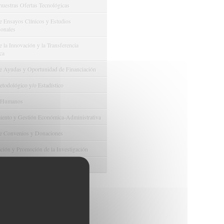
nuestras Ofertas Tecnológicas
e Ensayos Clínicos y Estudios
onales
 la Innovación y la Transferencia
ca
e Ayudas y Oportunidad de Financiación
odológico y/o Estadístico
 Humanos
ento y Gestión Económica-Administrativa
e Convenios y Donaciones
ión y Promoción de la Investigación
 Gestión del conocimiento