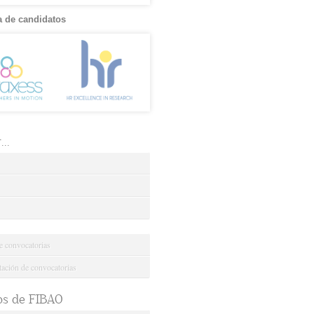
 de candidatos
..
e convocatorias
ción de convocatorias
os de FIBAO