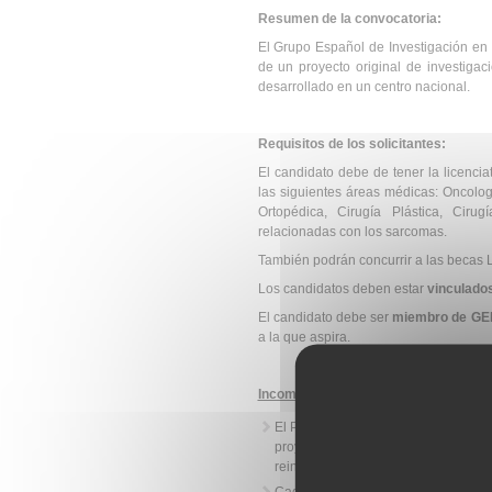
Resumen de la convocatoria:
El Grupo Español de Investigación en 
de un proyecto original de investigac
desarrollado en un centro nacional.
Requisitos de los solicitantes:
El candidato debe de tener la licenci
las siguientes áreas médicas: Oncolog
Ortopédica, Cirugía Plástica, Ciru
relacionadas con los sarcomas.
También podrán concurrir a las becas 
Los candidatos deben estar
vinculados
El candidato debe ser
miembro de GEIS
a la que aspira.
Incompatibilidades
:
El Proyecto puede cofinanciarse por 
proyecto, se ha de entregar balance
reintegrar a GEIS el presupuesto no 