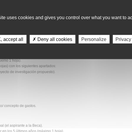
drá concursar con un proyecto.
su candidatura si forma parte del mismo equipo investigador becado
 independientemente de su papel dentro de dicho equipo, hasta
site uses cookies and gives you control over what you want to ac
ncedió la beca en anterior convocatoria.
 accept all
✗ Deny all cookies
Personalize
Privacy
 aspirantes deberán presentar la siguiente documentación que se
nible en la página web de GEIS:
ximo 1 hoja).
jas) con los siguientes apartados:
yecto de investigación propuesto).
/ concepto de gastos.
al (el aspirante a la Beca).
r en los 5 últimos años (máximo 1 hoja).