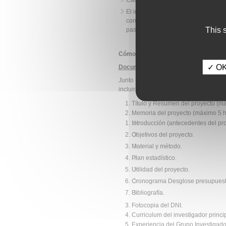
Cada investigador principal sólo po
El investigador no podrá presentar 
con anterioridad con estas becas,
This 
pasados dos años desde que se le co
Cómo se solicita:
✓ OK,
Documentación necesaria
:
Junto con la carta de solicitud, los
incluirá en el
modelo de solicitud
dispo
Título y Resumen del proyecto (má
Memoria del proyecto (máximo 5 ho
Introducción (antecedentes del pro
Objetivos del proyecto.
Material y método.
Plan estadístico.
Utilidad del proyecto.
Cronograma Desglose presupuesto
Bibliografía.
Fotocopia del DNI.
Curriculum del investigador princip
Experiencia del Grupo Investigado