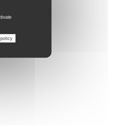
tivate
 policy