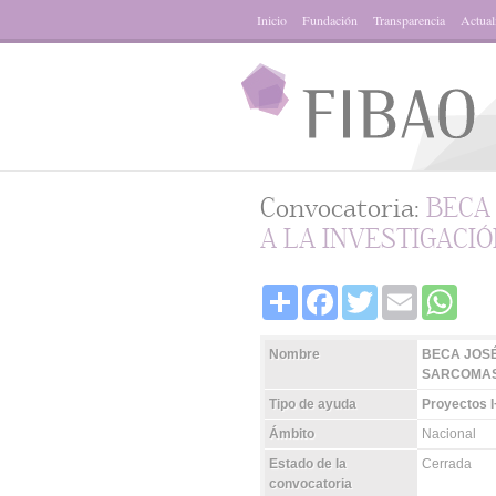
Inicio
Fundación
Transparencia
Actual
Convocatoria:
BECA
A LA INVESTIGACI
Share
Facebook
Twitter
Email
Whats
Nombre
BECA JOSÉ
SARCOMAS
Tipo de ayuda
Proyectos I
Ámbito
Nacional
Estado de la
Cerrada
convocatoria