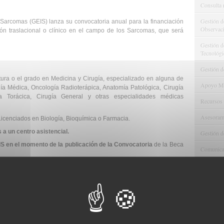
Consulta 
Gestión d
Sarcomas (GEIS) lanza su convocatoria anual para la financiación
Observaci
ión traslacional o clínico en el campo de los Sarcomas, que será
Gestión de
Tecnológi
Gestión d
atura o el grado en Medicina y Cirugía, especializado en alguna de
Apoyo Met
ía Médica, Oncología Radioterápica, Anatomía Patológica, Cirugía
gía Torácica, Cirugía General y otras especialidades médicas
Recursos
Asesorami
Licenciados en Biología, Bioquímica o Farmacia.
 a un centro asistencial.
Gestión d
 en el momento de la publicación de la Convocatoria
de la Beca
Comunicac
Calidad y
otras becas adicionales y/o proyectos de investigación. Al final del
 económico (justificación de presupuesto) y el PI se compromete a
utilizado.