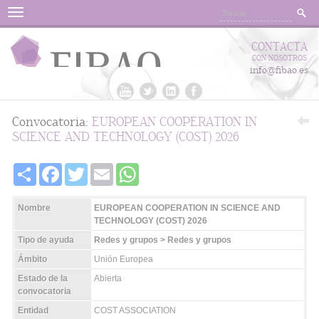
Menu
CONTACTA
CON NOSOTROS
info@fibao.es
Convocatoria:
EUROPEAN COOPERATION IN
SCIENCE AND TECHNOLOGY (COST) 2026
Share
Facebook
Twitter
Email
WhatsApp
Nombre
EUROPEAN COOPERATION IN SCIENCE AND
TECHNOLOGY (COST) 2026
Tipo de ayuda
Redes y grupos > Redes y grupos
Ámbito
Unión Europea
Estado de la
Abierta
convocatoria
Entidad
COST ASSOCIATION