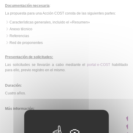
Documentación necesaria
:
La propuesta para una Acción COST consta de las siguientes partes:
Características generales, incluido el «Resumen»
Anexo técnico
Referencias
Red de proponentes
Presentación de solicitudes:
Las solicitudes se llevarán a cabo mediante el
portal e-COST
habilitado
para ello, previo registro en el mismo.
Duración:
Cuatro años.
Más información: