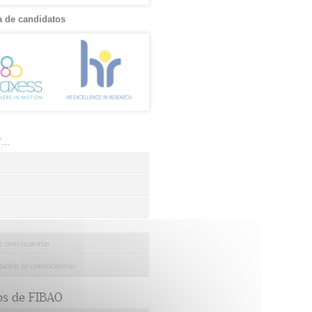
 de candidatos
..
e convocatorias
ción de convocatorias
os de FIBAO