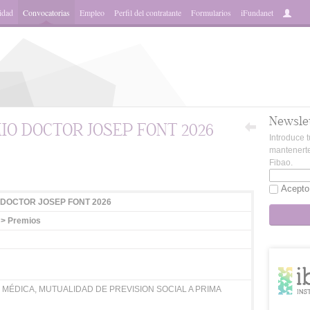
idad
Convocatorias
Empleo
Perfil del contratante
Formularios
iFundanet
Newsle
IO DOCTOR JOSEP FONT 2026
Introduce t
mantenerte
Fibao.
App
Acepto
 DOCTOR JOSEP FONT 2026
 > Premios
MÉDICA, MUTUALIDAD DE PREVISION SOCIAL A PRIMA