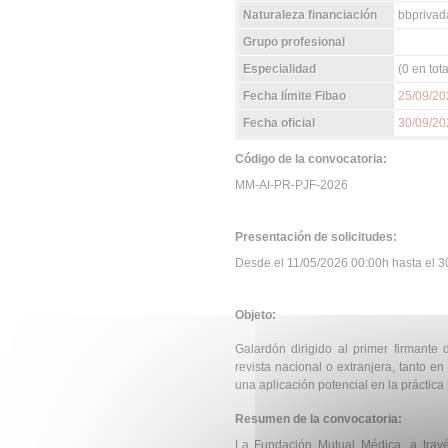
Naturaleza financiación
bbprivad
Grupo profesional
Especialidad
(0 en tota
Fecha límite Fibao
25/09/20
Fecha oficial
30/09/20
Código de la convocatoria:
MM-AI-PR-PJF-2026
Presentación de solicitudes:
Desde el 11/05/2026 00:00h hasta el 30
Objeto:
Galardón dirigido al primer firmante
revista nacional o extranjera, tanto e
una aplicación potencial en la práctica
Resumen de la convocatoria:
La Fundación Mutual Médica, a trav