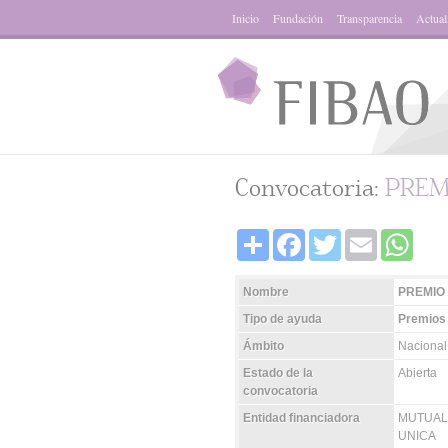
Inicio
Fundación
Transparencia
Actual
Convocatoria:
PREM
Share
Facebook
Twitter
Email
Whats
Nombre
PREMIO
Tipo de ayuda
Premios
Ámbito
Nacional
Estado de la
Abierta
convocatoria
Entidad financiadora
MUTUAL 
UNICA