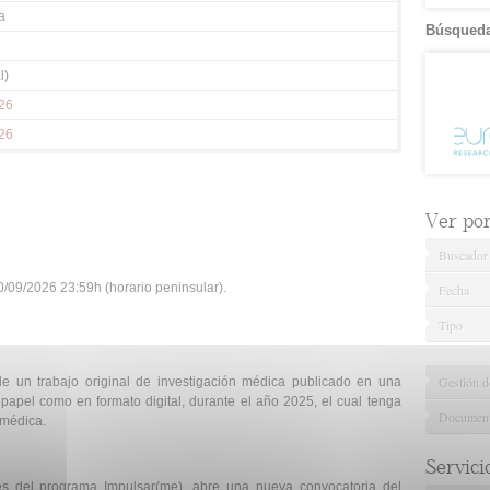
a
Búsqueda
l)
26
26
Ver por.
Buscador
/09/2026 23:59h (horario peninsular).
Fecha
Tipo
Gestión d
 de un trabajo original de investigación médica publicado en una
n papel como en formato digital, durante el año 2025, el cual tenga
Documenta
 médica.
Servici
és del programa Impulsar(me), abre una nueva convocatoria del