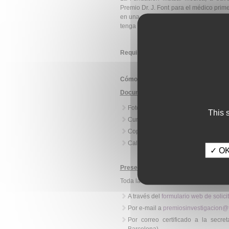
Premio Dr. J. Font para el médico prime
en una revista nacional o extranjera in
tenga una aplicación potencial en la p
Requisitos de los solicitantes:
Cómo se solicita:
Documentación necesaria
:
Fotocopia del DNI.
This 
Currículum Vitae del autor.
Copia del artículo publicado.
Calificación de la revista donde se 
✓ OK,
Presentación de solicitudes
:
Toda la documentación se puede entr
A través del
formulario web de solici
Por e-mail a
premiosinvestigacion
Por correo certificado a la secr