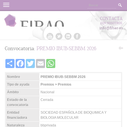
Menu
CONTACTA
CON NOSOTROS
info@fibao.es
Convocatoria:
PREMIO IBUB-SEBBM 2026
Share
Facebook
Twitter
Email
WhatsApp
Nombre
PREMIO IBUB-SEBBM 2026
Tipo de ayuda
Premios > Premios
Ámbito
Nacional
Estado de la
Cerrada
convocatoria
Entidad
SOCIEDAD ESPAÑOLA DE BIOQUIMICA Y
financiadora
BIOLOGIA MOLECULAR
Naturaleza
bbprivada