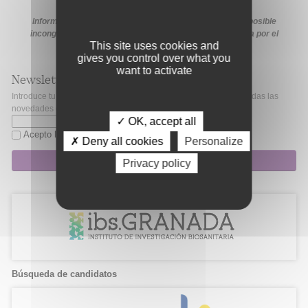
Información extraída de la web de la ayuda. En caso de posible
incongruencia, prevalecerá la información proporcionada por el
This site uses cookies and
organismo financiador en sus medios oficiales.
gives you control over what you
want to activate
Newsletter
Introduce tu correo electrónico si quieres mantenerte al día de todas las
novedades de Fibao.
✓ OK, accept all
Acepto la
política de privacidad
✗ Deny all cookies
Personalize
Suscripción
Privacy policy
Búsqueda de candidatos