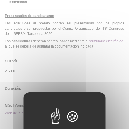
maternidad.
Presentación de candidaturas
:
Las solicitudes al premio podrán ser presentadas por los propios
candidatos o ser propuestas por el Comité Organizador del 48º Congreso
de la SEBBM, Tarragona 2026.
Las candidaturas deberán ser realizadas mediante el
formulario electrónico
,
al que se deberá de adjuntar la documentación indicada.
Cuantía:
2.500€.
Duración:
Más información:
Web de la ayuda