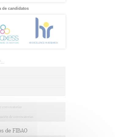
 de candidatos
..
e convocatorias
ción de convocatorias
os de FIBAO