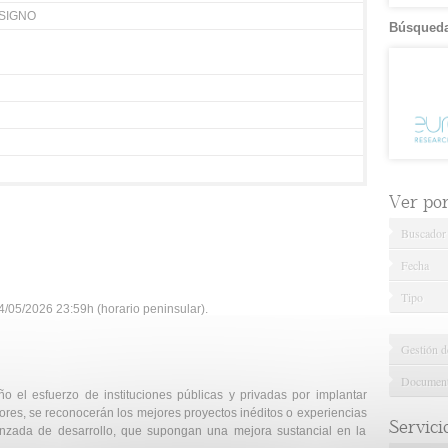
SIGNO
Búsqueda
Ver por.
Buscador
Fecha
Tipo
/05/2026 23:59h (horario peninsular).
Gestión d
Documenta
o el esfuerzo de instituciones públicas y privadas por implantar
ores, se reconocerán los mejores proyectos inéditos o experiencias
Servici
anzada de desarrollo, que supongan una mejora sustancial en la