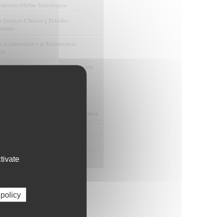
nuestras Ofertas Tecnológicas
e Ensayos Clínicos y Estudios
onales
 la Innovación y la Transferencia
ca
e Ayudas y Oportunidad de Financiación
odológico y/o Estadístico
 Humanos
ento y Gestión Económica-Administrativa
e Convenios y Donaciones
ión y Promoción de la Investigación
tivate
 Gestión del conocimiento
 policy