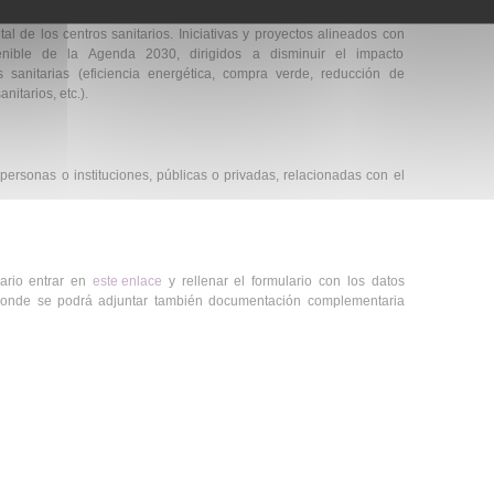
l de los centros sanitarios. Iniciativas y proyectos alineados con
tenible de la Agenda 2030, dirigidos a disminuir el impacto
 sanitarias (eficiencia energética, compra verde, reducción de
nitarios, etc.).
personas o instituciones, públicas o privadas, relacionadas con el
sario entrar en
este enlace
y rellenar el formulario con los datos
 donde se podrá adjuntar también documentación complementaria