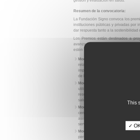
gestión y evaluación en salud.
Resumen de la convocatoria:
La Fundación Signo convoca los premio
instituciones públicas y privadas por 
dar respuesta tanto a la sostenibilidad
Los Premios están destinados a proy
avanzada de desarrollo, que supongan
estén relacionados con una de las sig
Modalidad 1
. Transformación de
relacionados con la transformaci
implantación exitosa de nuevas tec
de la calidad y de la eficiencia.
Modalidad 2
. Evaluación de resulta
utilización de los resultados en l
resultados del sector desde una p
salud y mejora de la eficiencia en el
This 
Modalidad 3
. Desarrollo profesiona
centrados en cambios organizaciona
asistenciales, retención de talento 
servicios sanitarios y sociales.
✓ OK,
Modalidad 4
. Experiencia del pac
perspectiva en la medición de res