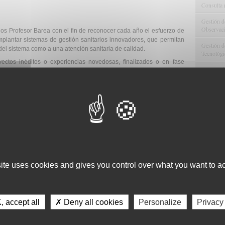
Consulta 
Gestión d
Observaci
s Profesor Barea con el fin de reconocer cada año el esfuerzo de
implantar sistemas de gestión sanitarios innovadores, que permitan
Gestión de
 del sistema como a una atención sanitaria de calidad.
Tecnológi
ectos inéditos o experiencias novedosas, finalizados o en fase
Gestión d
 una mejora sustancial en la gestión y evaluación en salud y que
uientes modalidades:
Apoyo Met
 procesos y progreso tecnológico. Proyectos y experiencias
Recursos
ón de procesos, asistenciales y no asistenciales, mediante la
nologías o el buen uso de estas, que aporten una mejora relevante
Asesorami
Gestión d
dos en el sector salud. Proyectos y experiencias relacionados con la
a práctica diaria, el diseño de sistemas que permitan evaluar los
Comunicac
erspectiva integral, incorporando evaluaciones de ganancias en
 uso de los recursos.
site uses cookies and gives you control over what you want to ac
Calidad y
l para la mejora de la atención sanitaria. Proyectos y experiencias
les o relacionales dentro de los equipos que deriven en mejoras
o mayor satisfacción e implicación de los profesionales de centros y
 accept all
✗ Deny all cookies
Personalize
Privacy
iente. Proyectos que incorporan la experiencia del paciente, su
ultados o su participación activa como elemento de mejora en la