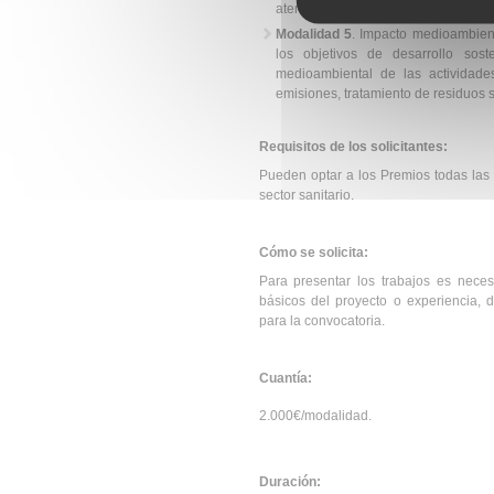
atención sanitaria y social.
Modalidad 5
. Impacto medioambienta
los objetivos de desarrollo sos
medioambiental de las actividades
emisiones, tratamiento de residuos sa
Requisitos de los solicitantes:
Pueden optar a los Premios todas las 
sector sanitario.
Cómo se solicita:
Para presentar los trabajos es nece
básicos del proyecto o experiencia,
para la convocatoria.
Cuantía:
2.000€/modalidad.
Duración: