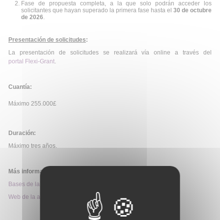
Fase de propuesta completa, a la que solo podrán acceder los
solicitantes que hayan superado la primera fase hasta el
30 de octubre
de 2026
.
Presentación de solicitudes
:
La presentación de solicitudes se realizará vía online a través del
portal Flexi-Grant
.
Cuantía:
Máximo 255.000£
Duración:
Máximo tres años.
Más información:
Bases de la convocatoria
Web de la ayuda