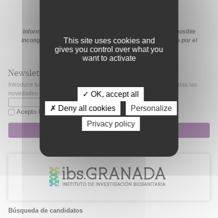
Información extraída de la web de la ayuda. En caso de posible
This site uses cookies and
incongruencia, prevalecerá la información proporcionada por el
gives you control over what you
organismo financiador en sus medios oficiales.
want to activate
Newsletter
Introduce tu correo electrónico si quieres mantenerte al día de todas las
✓ OK, accept all
novedades de Fibao.
✗ Deny all cookies
Personalize
Acepto la
política de privacidad
Privacy policy
Suscripción
Búsqueda de candidatos