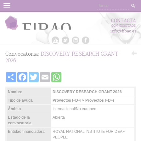
Menu
CONTACTA
CON NOSOTROS
info@fibao.es
Convocatoria:
DISCOVERY RESEARCH GRANT
2026
Share
Facebook
Twitter
Email
WhatsApp
Nombre
DISCOVERY RESEARCH GRANT 2026
Tipo de ayuda
Proyectos I+D+i > Proyectos I+D+i
Ámbito
Internacional/No europeo
Estado de la
Abierta
convocatoria
Entidad financiadora
ROYAL NATIONAL INSTITUTE FOR DEAF
PEOPLE