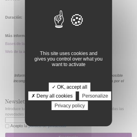
Duración:
Más información:
Bases de la convocatoria
Web de la ayuda
This site uses cookies and
gives you control over what you
want to activate
Información extraída de la web de la ayuda. En caso de posible
incongruencia, prevalecerá la información proporcionada por el
✓ OK, accept all
organismo financiador en sus medios oficiales
✗ Deny all cookies
Personalize
Newsletter
Privacy policy
Introduce tu correo electrónico si quieres mantenerte al día de todas las
novedades de Fibao.
Acepto la
política de privacidad