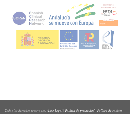
Todos los derechos reservados.
Aviso Legal
|
Política de privacidad
|
Política de cookies
Sitio web creado por
Pynso