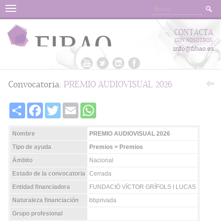
Menu
CONTACTA
CON NOSOTROS
info@fibao.es
Convocatoria:
PREMIO AUDIOVISUAL 2026
Share
Facebook
Twitter
Email
WhatsApp
Nombre
PREMIO AUDIOVISUAL 2026
Tipo de ayuda
Premios > Premios
Ámbito
Nacional
Estado de la convocatoria
Cerrada
Entidad financiadora
FUNDACIÓ VÍCTOR GRÍFOLS I LUCAS
Naturaleza financiación
bbprivada
Grupo profesional