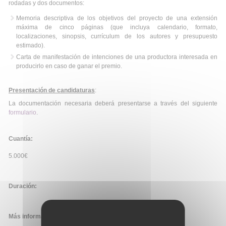
rodadas y dos documentos:
Memoria descriptiva de los objetivos del proyecto de una extensión
máxima de cinco páginas (que incluya calendario, formato,
localizaciones, sinopsis, currículum de los autores y presupuesto
estimado).
Carta de manifestación de intenciones de una productora interesada en
producirlo en caso de ganar el premio.
Presentación de candidaturas
:
La documentación necesaria deberá presentarse a través del siguiente
formulario
.
Cuantía:
5.000€
Duración:
Más información: