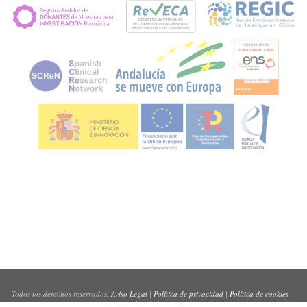
Todos los derechos reservados.
Aviso Legal
|
Política de privacidad
|
Política de cookies
Sitio web creado por
Pynso