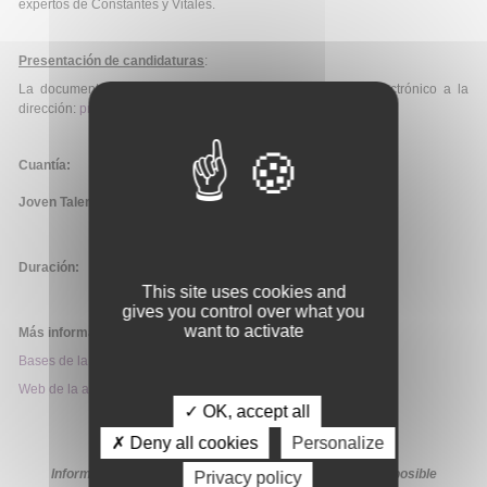
expertos de Constantes y Vitales.
Presentación de candidaturas
:
La documentación deberá ser enviada mediante correo electrónico a la
dirección:
premios@constantesyvitales.com
.
Cuantía:
Joven Talento:
100.000€.
Duración:
This site uses cookies and
gives you control over what you
want to activate
Más información:
Bases de la convocatoria
Web de la ayuda
✓ OK, accept all
✗ Deny all cookies
Personalize
Información extraída de la web de la ayuda. En caso de posible
Privacy policy