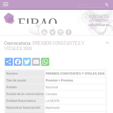
Menu
CONTACTA
CON NOSOTROS
info@fibao.es
Convocatoria:
PREMIOS CONSTANTES Y
VITALES 2026
Share
Facebook
Twitter
Email
WhatsApp
Nombre
PREMIOS CONSTANTES Y VITALES 2026
Tipo de ayuda
Premios > Premios
Ámbito
Nacional
Estado de la convocatoria
Cerrada
Entidad financiadora
LA SEXTA
Naturaleza financiación
bbprivada