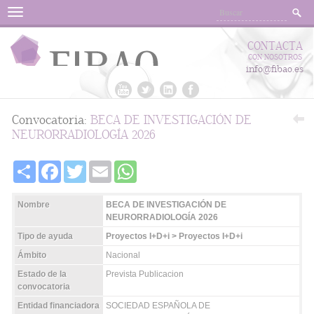
Menu
CONTACTA
CON NOSOTROS
info@fibao.es
Convocatoria:
BECA DE INVESTIGACIÓN DE
NEURORRADIOLOGÍA 2026
Share
Facebook
Twitter
Email
WhatsApp
Nombre
BECA DE INVESTIGACIÓN DE
NEURORRADIOLOGÍA 2026
Tipo de ayuda
Proyectos I+D+i > Proyectos I+D+i
Ámbito
Nacional
Estado de la
Prevista Publicacion
convocatoria
Entidad financiadora
SOCIEDAD ESPAÑOLA DE