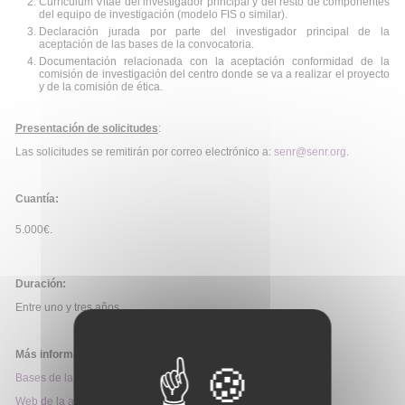
Currículum Vitae del investigador principal y del resto de componentes
del equipo de investigación (modelo FIS o similar).
Declaración jurada por parte del investigador principal de la
aceptación de las bases de la convocatoria.
Documentación relacionada con la aceptación conformidad de la
comisión de investigación del centro donde se va a realizar el proyecto
y de la comisión de ética.
Presentación de solicitudes
:
Las solicitudes se remitirán por correo electrónico a:
senr@senr.org
.
Cuantía:
5.000€.
Duración:
Entre uno y tres años.
Más información:
Bases de la convocatoria
Web de la ayuda