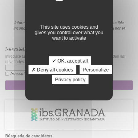
Información extraída de la web de la ayuda. En caso de posible
This site uses cookies and
incongruencia, prevalecerá la información proporcionada por el
gives you control over what you
organismo financiador en sus medios oficiales.
want to activate
Newsletter
Introduce tu correo electrónico si quieres mantenerte al día de todas las
✓ OK, accept all
novedades de Fibao.
✗ Deny all cookies
Personalize
Acepto la
política de privacidad
Privacy policy
Suscripción
Búsqueda de candidatos