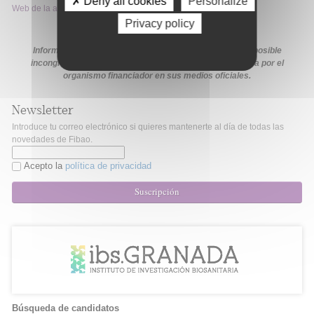
✗ Deny all cookies
Personalize
Web de la ayuda
Privacy policy
Información extraída de la web de la ayuda. En caso de posible
incongruencia, prevalecerá la información proporcionada por el
organismo financiador en sus medios oficiales.
Newsletter
Introduce tu correo electrónico si quieres mantenerte al día de todas las
novedades de Fibao.
Acepto la
política de privacidad
Suscripción
Búsqueda de candidatos