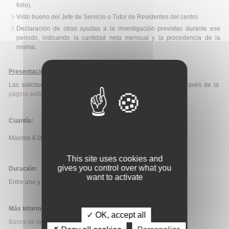
folio).
Visto bueno del Jefe de Servicio o Tutor de Residentes del centro.
Declaración de otras ayudas a la investigación previstas durante ese
periodo, indicando la cantidad neta mensual y la procedencia de la
misma.
Presentación de solicitudes
:
Las solicitudes se enviarán exclusivamente vía telemática a través de la
página web de la SEHH
.
Cuantía:
Máximo 6.000€/ayuda.
This site uses cookies and
gives you control over what you
Duración:
want to activate
Entre uno y tres meses
Más información:
✓ OK, accept all
Bases de la convocatoria