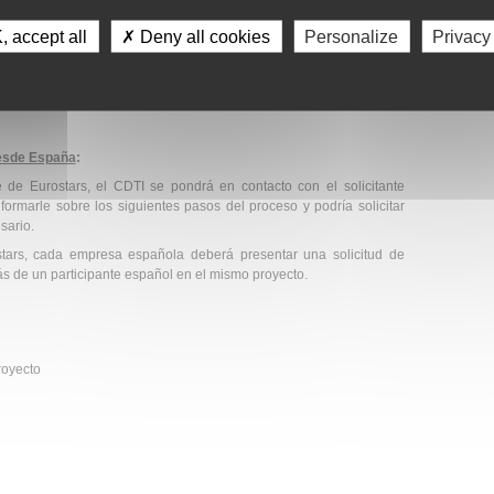
 accept all
✗ Deny all cookies
Personalize
Privacy
zada mediante la página web del Programa Eurostars,
 PYME líder deberá presenta electrónicamente la documentación
desde España
:
 de Eurostars, el CDTI se pondrá en contacto con el solicitante
formarle sobre los siguientes pasos del proceso y podría solicitar
sario.
tars, cada empresa española deberá presentar una solicitud de
ás de un participante español en el mismo proyecto.
royecto