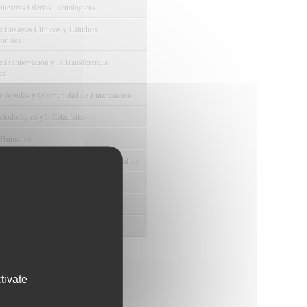
nuestras Ofertas Tecnológicas
e Ensayos Clínicos y Estudios
onales
 la Innovación y la Transferencia
ca
e Ayudas y Oportunidad de Financiación
odológico y/o Estadístico
 Humanos
ento y Gestión Económica-Administrativa
e Convenios y Donaciones
ión y Promoción de la Investigación
 Gestión del conocimiento
tivate