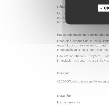
Cómo se solicita:
✓ OK,
La solicitud deberá ser reali
previo registro en la misma
, donde la
requerida (en inglés).
Pasos adicionales para solicitudes 
Unos días después de la fecha límite
español por correo electrónico para in
información adicional cuando sea nece
Una vez aprobado su proyecto Euros
financiación nacional, incluso si hay m
Cuantía:
400.000€/participante español en un p
Duración:
Máximo tres años.