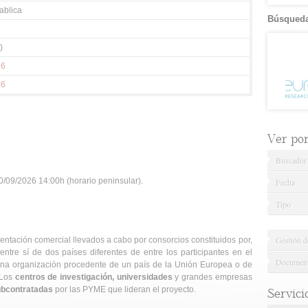
ablica
Búsqueda
)
26
26
Ver por.
Buscador
/09/2026 14:00h (horario peninsular).
Fecha
Tipo
Gestión d
entación comercial llevados a cabo por consorcios constituidos por,
tre sí de dos países diferentes de entre los participantes en el
Documenta
na organización procedente de un país de la Unión Europea o de
 Los
centros de investigación, universidades
y grandes empresas
bcontratadas
por las PYME que lideran el proyecto.
Servici