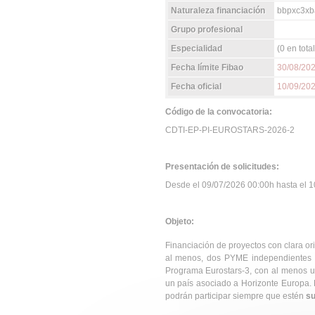
Naturaleza financiación
bbpxc3xb
Grupo profesional
Especialidad
(0 en total
Fecha límite Fibao
30/08/20
Fecha oficial
10/09/20
Código de la convocatoria:
CDTI-EP-PI-EUROSTARS-2026-2
Presentación de solicitudes:
Desde el 09/07/2026 00:00h hasta el 10
Objeto:
Financiación de proyectos con clara ori
al menos, dos PYME independientes en
Programa Eurostars-3, con al menos u
un país asociado a Horizonte Europa.
podrán participar siempre que estén
su