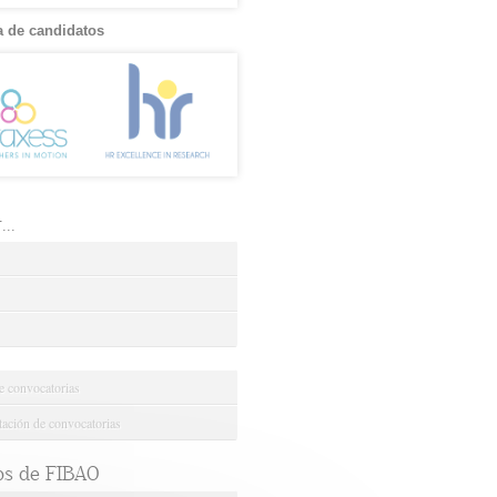
 de candidatos
..
e convocatorias
ción de convocatorias
os de FIBAO