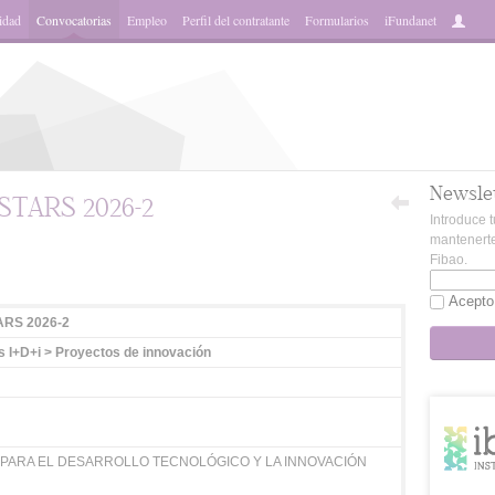
idad
Convocatorias
Empleo
Perfil del contratante
Formularios
iFundanet
Newsle
TARS 2026-2
Introduce t
mantenerte
Fibao.
App
Acepto
RS 2026-2
 I+D+i > Proyectos de innovación
PARA EL DESARROLLO TECNOLÓGICO Y LA INNOVACIÓN