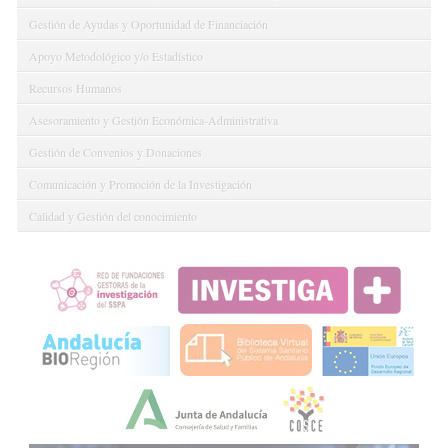
Gestión de Ayudas y Oportunidad de Financiación
Apoyo Metodológico y/o Estadístico
Recursos Humanos
Asesoramiento y Gestión Económica-Administrativa
Gestión de Convenios y Donaciones
Comunicación y Promoción de la Investigación
Calidad y Gestión del conocimiento