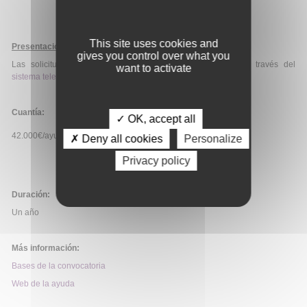
This site uses cookies and
Presentación de solicitudes
:
gives you control over what you
Las solicitudes deberán ser presentadas exclusivamente a través del
want to activate
sistema telemático de la SEHH
.
Cuantía:
✓ OK, accept all
42.000€/ayuda.
✗ Deny all cookies
Personalize
Privacy policy
Duración:
Un año
Más información:
Bases de la convocatoria
Web de la ayuda