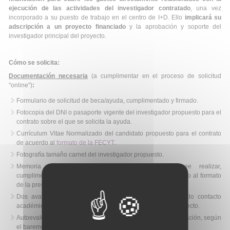
ejecución de las actividades del investigador contratado
, una vez
incorporado a su puesto de trabajo en el centro de I+D. Ello
implicará su
adscripción a un proyecto financiado
y la aprobación y soporte del
investigador principal del proyecto.
Cómo se solicita:
Documentación necesaria
(a cumplimentar en el proceso de solicitud
"online")
:
Formulario de solicitud de beca/ayuda, cumplimentado y firmado.
Fotocopia del DNI o pasaporte vigente del investigador propuesto para el
contrato sobre el que se solicita la ayuda.
Currículum Vitae Normalizado del candidato propuesto para el contrato
de acuerdo al
formato de la FECYT
.
Fotografía tamaño carnet del investigador propuesto.
Memoria del proyecto de investigación que desee realizar,
cumplimentada ‘on line’ y subida en formato PDF de acuerdo al formato
de la presente convocatoria.
Dos avales de dos socios de la SEHH que hayan tenido contacto
académico o profesional con el candidato, apoyando su proyecto.
Autoevaluación del CV del candidato y del grupo de investigación, según
el baremo de la convocatoria.