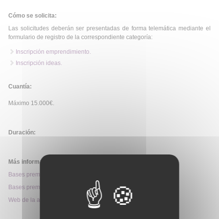
Cómo se solicita:
Las solicitudes deberán ser presentadas de forma telemática mediante el
formulario de registro de la correspondiente categoría:
Inscripción emprendimiento.
Inscripción ideas.
Cuantía:
Máximo 15.000€.
Duración:
Más información:
Bases premios emprendimiento
Bases premios ideas
Web de la ayuda