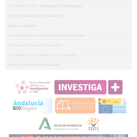
Gestión de Ayudas y Oportunidad de Financiación
Apoyo Metodológico y/o Estadístico
Recursos Humanos
Asesoramiento y Gestión Económica-Administrativa
Gestión de Convenios y Donaciones
Comunicación y Promoción de la Investigación
Calidad y Gestión del conocimiento