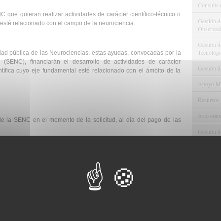
Consulta 
 que quieran realizar actividades de carácter científico-técnico o
Gestión d
esté relacionado con el campo de la neurociencia.
Observaci
Gestión de
Tecnológi
idad pública de las Neurociencias, estas ayudas, convocadas por la
(SENC), financiarán el desarrollo de actividades de carácter
Gestión d
entífica cuyo eje fundamental esté relacionado con el ámbito de la
Apoyo Met
Recursos
Asesorami
de la SENC en el momento de la solicitud, al día del pago de las
Gestión d
puesta por el solicitante deberá ser la Neurociencia.
Comunicac
 presentar una candidatura al año.
Calidad y
e todo el año, estableciéndose tres periodos para la evaluación de