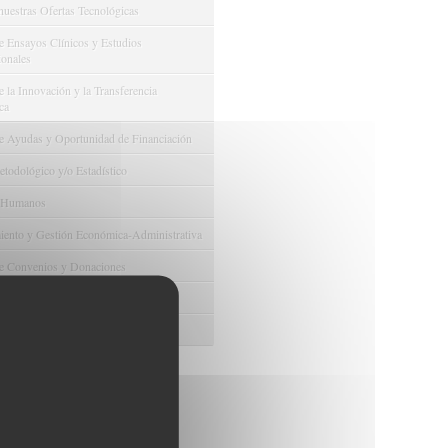
nuestras Ofertas Tecnológicas
e Ensayos Clínicos y Estudios
onales
 la Innovación y la Transferencia
ca
e Ayudas y Oportunidad de Financiación
odológico y/o Estadístico
 Humanos
ento y Gestión Económica-Administrativa
e Convenios y Donaciones
ión y Promoción de la Investigación
 Gestión del conocimiento