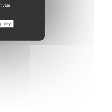
tivate
 policy