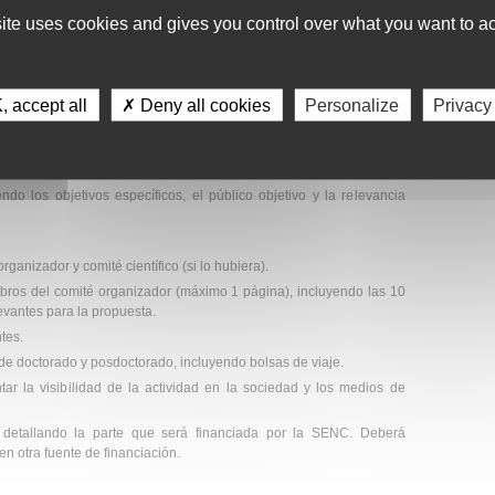
site uses cookies and gives you control over what you want to ac
 accept all
✗ Deny all cookies
Personalize
Privacy
a
:
do los objetivos específicos, el público objetivo y la relevancia
ganizador y comité científico (si lo hubiera).
bros del comité organizador (máximo 1 página), incluyendo las 10
evantes para la propuesta.
ntes.
de doctorado y posdoctorado, incluyendo bolsas de viaje.
ar la visibilidad de la actividad en la sociedad y los medios de
, detallando la parte que será financiada por la SENC. Deberá
nen otra fuente de financiación.