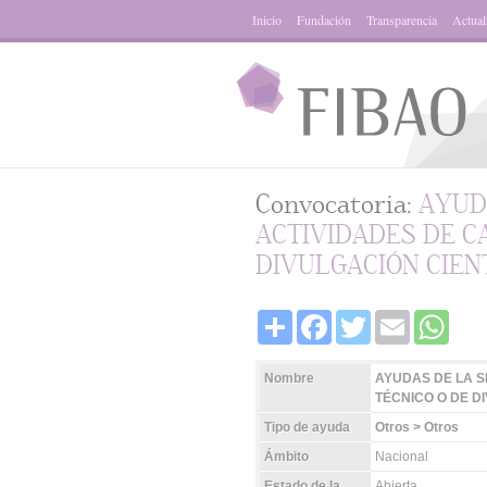
Inicio
Fundación
Transparencia
Actual
Convocatoria:
AYUD
ACTIVIDADES DE CA
DIVULGACIÓN CIENT
Share
Facebook
Twitter
Email
Whats
Nombre
AYUDAS DE LA S
TÉCNICO O DE DI
Tipo de ayuda
Otros > Otros
Ámbito
Nacional
Estado de la
Abierta