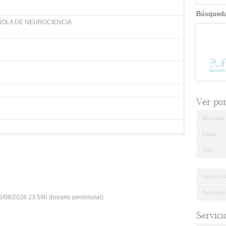
Búsqueda
ÑOLA DE NEUROCIENCIA
Ver por.
Buscador
Fecha
Tipo
Gestión d
Documenta
/08/2026 23:59h (horario peninsular).
Servici