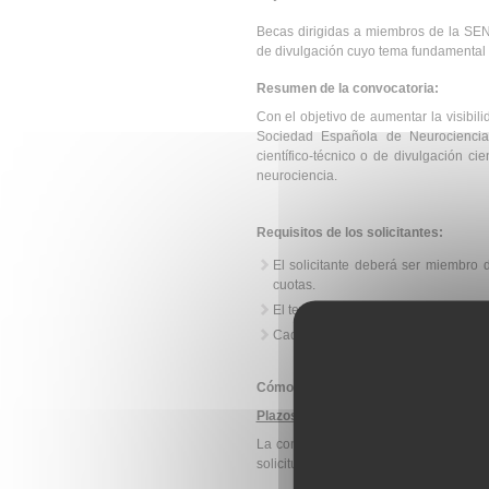
Becas dirigidas a miembros de la SENC
de divulgación cuyo tema fundamental 
Resumen de la convocatoria:
Con el objetivo de aumentar la visibil
Sociedad Española de Neurociencia 
científico-técnico o de divulgación ci
neurociencia.
Requisitos de los solicitantes:
El solicitante deberá ser miembro 
cuotas.
El tema principal de la actividad pro
Cada miembro de la SENC solo podrá
Cómo se solicita:
Plazos de solicitud
:
La convocatoria estará abierta durant
solicitudes a lo largo del año: