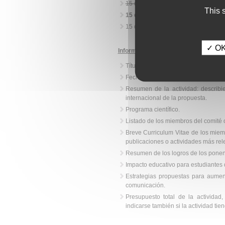
15 de abril
.
This 
15 de agosto.
15 de diciembre.
✓ OK,
Información/documentación necesari
Título de la actividad.
Fecha y lugar.
Resumen de la actividad: describien
internacional de la propuesta.
Programa científico.
Listado de los miembros del comité or
Breve Curriculum Vitae de los miem
publicaciones o actividades más rel
Resumen de los logros de los pone
Impacto educativo para estudiantes 
Estrategias propuestas para aument
comunicación.
Presupuesto total de la actividad
indicarse también si la actividad tie