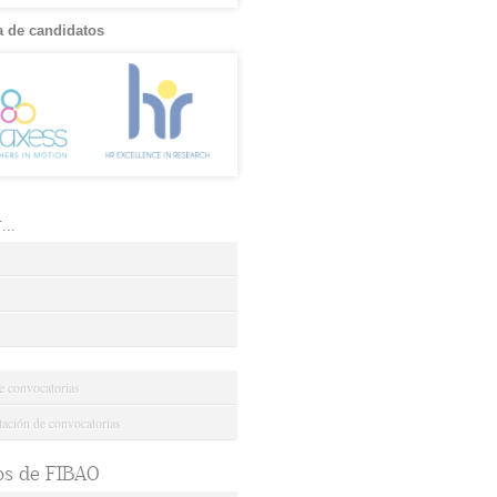
 de candidatos
..
e convocatorias
ción de convocatorias
os de FIBAO