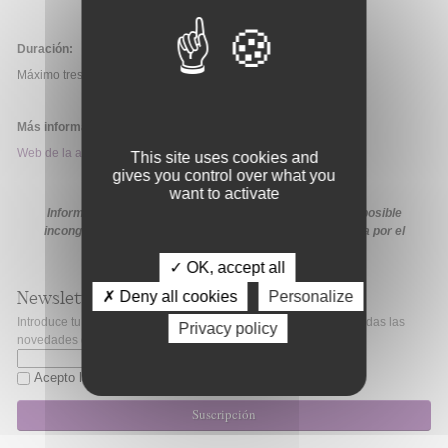
Duración:
Máximo tres meses.
Más información:
Web de la ayuda
This site uses cookies and
gives you control over what you
want to activate
Información extraída de la web de la ayuda. En caso de posible
incongruencia, prevalecerá la información proporcionada por el
organismo financiador en sus medios oficiales.
✓ OK, accept all
✗ Deny all cookies
Personalize
Newsletter
Introduce tu correo electrónico si quieres mantenerte al día de todas las
Privacy policy
novedades de Fibao.
Acepto la
política de privacidad
Suscripción