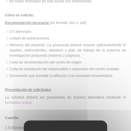
No haber disfrutado de esta ayuda con anterioridad.
Cómo se solicita:
Documentación necesaria
(en formato .doc o .pdf):
CV abreviado.
Listado de publicaciones.
Memoria del proyecto. La propuesta deberá resumir suficientemente el
objetivo, antecedentes, objetivos y plan de trabajo de la estancia de
investigación propuesta (máximo 2 páginas).
Carta de recomendación del centro de origen.
Carta de aceptación del responsable o supervisor del centro receptor.
Documento que acredite la afiliación a la sociedad inmunológica.
Presentación de solicitudes
:
La solicitud deberá ser presentada de manera telemática mediante el
formulario online
.
Cuantía:
1.925€/mes + 500€ para viaje.