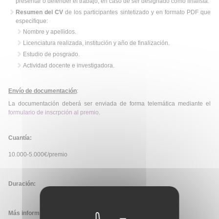
presentar o defender el trabajo, en caso de ser designado como finalista.
Resumen del CV
de los participantes sintetizado y en formato PDF que
especifique:
Nombre y apellidos.
Licenciatura realizada, institución y año de finalización.
Estudio de posgrado.
Actividad docente e investigadora.
Envío de documentación
:
La documentación deberá ser enviada de forma telemática mediante el
formulario de inscrpción al premio
.
Cuantía:
10.000-5.000€/premio
Duración:
Más información: