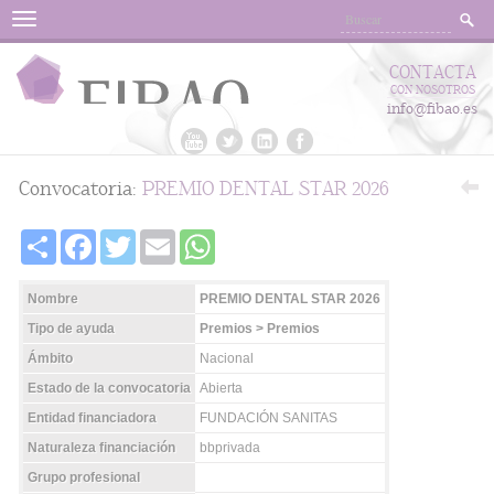
Menu
CONTACTA
CON NOSOTROS
info@fibao.es
Convocatoria:
PREMIO DENTAL STAR 2026
Share
Facebook
Twitter
Email
WhatsApp
Nombre
PREMIO DENTAL STAR 2026
Tipo de ayuda
Premios > Premios
Ámbito
Nacional
Estado de la convocatoria
Abierta
Entidad financiadora
FUNDACIÓN SANITAS
Naturaleza financiación
bbprivada
Grupo profesional