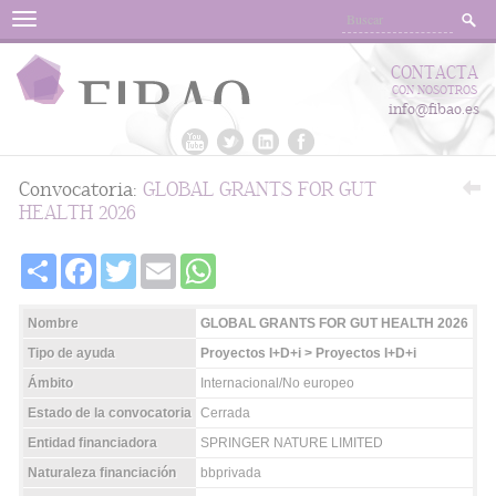
Menu
CONTACTA
CON NOSOTROS
info@fibao.es
Convocatoria:
GLOBAL GRANTS FOR GUT
HEALTH 2026
Share
Facebook
Twitter
Email
WhatsApp
Nombre
GLOBAL GRANTS FOR GUT HEALTH 2026
Tipo de ayuda
Proyectos I+D+i > Proyectos I+D+i
Ámbito
Internacional/No europeo
Estado de la convocatoria
Cerrada
Entidad financiadora
SPRINGER NATURE LIMITED
Naturaleza financiación
bbprivada