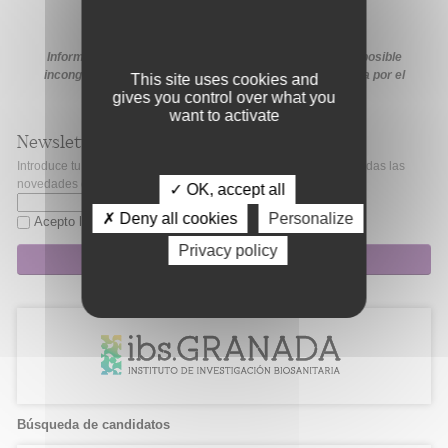
Información extraída de la web de la ayuda. En caso de posible
incongruencia, prevalecerá la información proporcionada por el
This site uses cookies and
organismo financiador en sus medios oficiales.
gives you control over what you
want to activate
Newsletter
Introduce tu correo electrónico si quieres mantenerte al día de todas las
novedades de Fibao.
✓ OK, accept all
✗ Deny all cookies
Personalize
Acepto la
política de privacidad
Privacy policy
Suscripción
Búsqueda de candidatos