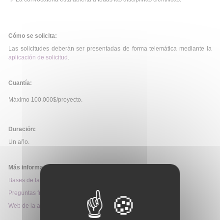
Cómo se solicita:
Las solicitudes deberán ser presentadas de forma telemática mediante la
aplicación de solicitud
.
Cuantía:
Máximo 100.000$/proyecto.
Duración:
Un año.
Más información:
Bases de la convocatoria
Preguntas frecuentes
Web de la ayuda