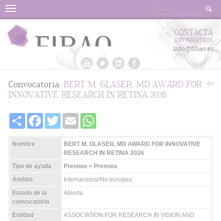
Menu
CONTACTA
CON NOSOTROS
info@fibao.es
Convocatoria:
BERT M. GLASER, MD AWARD FOR
INNOVATIVE RESEARCH IN RETINA 2026
Share
Facebook
Twitter
Email
WhatsApp
Nombre
BERT M. GLASER, MD AWARD FOR INNOVATIVE
RESEARCH IN RETINA 2026
Tipo de ayuda
Premios > Premios
Ámbito
Internacional/No europeo
Estado de la
Abierta
convocatoria
Entidad
ASSOCIATION FOR RESEARCH IN VISION AND