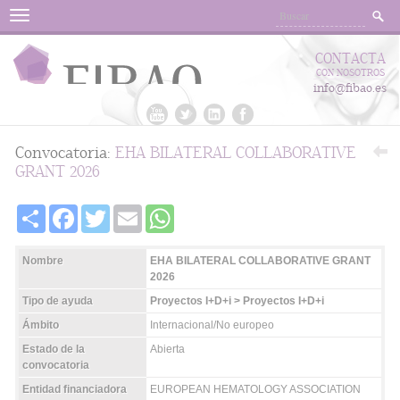
Menu
CONTACTA
CON NOSOTROS
info@fibao.es
Convocatoria:
EHA BILATERAL COLLABORATIVE
GRANT 2026
Share
Facebook
Twitter
Email
WhatsApp
Nombre
EHA BILATERAL COLLABORATIVE GRANT
2026
Tipo de ayuda
Proyectos I+D+i > Proyectos I+D+i
Ámbito
Internacional/No europeo
Estado de la
Abierta
convocatoria
Entidad financiadora
EUROPEAN HEMATOLOGY ASSOCIATION