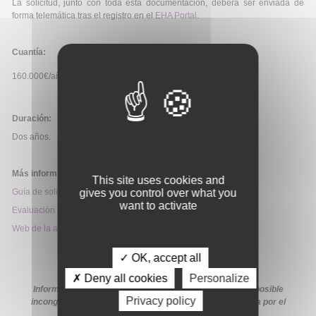
La solicitud, junto con toda esta documentación, deberá ser enviada de
forma telemática tras el registro en el
EHA Portal
.
Cuantía:
160.000€/año.
Duración:
Dos años.
Más información:
This site uses cookies and
Guía de solicitud
gives you control over what you
want to activate
Evaluación y selección
Web de la ayuda
✓ OK, accept all
✗ Deny all cookies
Personalize
Información extraída de la web de la ayuda. En caso de posible
Privacy policy
incongruencia, prevalecerá la información proporcionada por el
organismo financiador en sus medios oficiales.