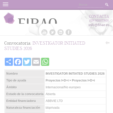
Menu
CONTACTA
CON NOSOTROS
info@fibao.es
Convocatoria:
INVESTIGATOR INITIATED
STUDIES 2026
Share
Facebook
Twitter
Email
WhatsApp
Nombre
INVESTIGATOR INITIATED STUDIES 2026
Tipo de ayuda
Proyectos I+D+i > Proyectos I+D+i
Ámbito
Internacional/No europeo
Estado de la convocatoria
Abierta
Entidad financiadora
ABBVIE LTD
Naturaleza financiación
bbprivada