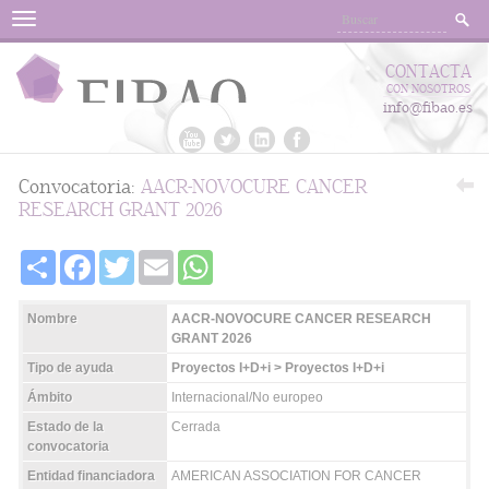
Menu
CONTACTA
CON NOSOTROS
info@fibao.es
Convocatoria:
AACR-NOVOCURE CANCER
RESEARCH GRANT 2026
Share
Facebook
Twitter
Email
WhatsApp
Nombre
AACR-NOVOCURE CANCER RESEARCH
GRANT 2026
Tipo de ayuda
Proyectos I+D+i > Proyectos I+D+i
Ámbito
Internacional/No europeo
Estado de la
Cerrada
convocatoria
Entidad financiadora
AMERICAN ASSOCIATION FOR CANCER