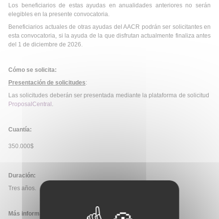
Los beneficiarios de estas ayudas en anualidades anteriores no serán
elegibles en la presente convocatoria.
Beneficiarios actuales de otras ayudas del AACR podrán ser solicitantes en
esta convocatoria, si la ayuda de la que disfrutan actualmente finaliza antes
del 1 de diciembre de 2026.
Cómo se solicita:
Presentación de solicitudes
:
Las solicitudes deberán ser presentada mediante la plataforma de solicitud
ProposalCentral
.
Cuantía:
350.000$
Duración:
Tres años.
Más información: