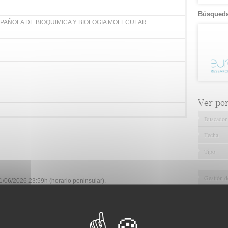
Búsqueda
PAÑOLA DE BIOQUIMICA Y BIOLOGIA MOLECULAR
Ver por.
Buscador
Fecha
Tipo
Gestión d
/06/2026 23:59h (horario peninsular).
Documenta
Servici
e el 1 junio 2025 y el 1 junio 2026 en el campo de la bioquímica y la