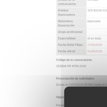
convocatoria
Entidad
SOCIEDAD ES
financiadora
Naturaleza
bbprivada
financiación
Grupo profesional
Especialidad
(0 en total)
Fecha límite Fibao
27/05/2026
Fecha oficial
01/06/2026
Código de la convocatoria:
SEBBM-PR-MTM-2026
Presentación de solicitudes:
Desde el 23/03/2026 00:00h hasta el 01
Objeto:
Premio al mejor artículo publicado entr