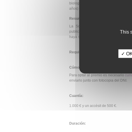
biología molecular, realizado en Esp
años) y que esté en los diez años poster
Resumen de la convocatoria:
La Sociedad Española de Bioquímic
This 
publicado entre el 1 junio 2025 y el 1 
haya sido realizado en España.
Requisitos de los solicitantes:
✓ OK,
Cómo se solicita:
Para optar al premio es necesario
cump
enviarlo junto con fotocopia del DNI.
Cuantía:
1.000 € y un accésit de 500 €.
Duración: