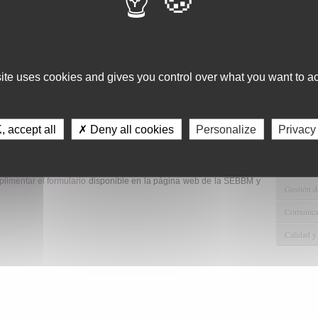
Consulta 
aña por un Socio de la SEBBM (con una antigüedad mínima de dos
iores a la obtención del título de Doctor.
Gestión d
Observaci
Gestión de
a y Biología Molecular (SEBBM) premiará al mejor artículo
Tecnológi
site uses cookies and gives you control over what you want to ac
junio 2026 en el campo de la bioquímica y la biología molecular, que
Gestión d
Apoyo Met
 accept all
✗ Deny all cookies
Personalize
Privacy
Recursos
Asesorami
limentar el formulario
disponible en la página web de la SEBBM y
Gestión d
Comunicac
Calidad y