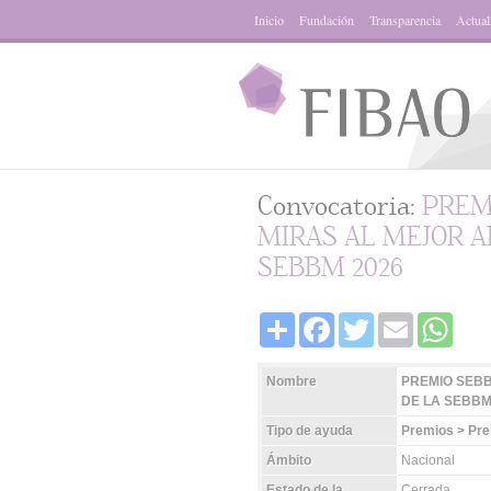
Inicio
Fundación
Transparencia
Actual
Convocatoria:
PREM
MIRAS AL MEJOR A
SEBBM 2026
Share
Facebook
Twitter
Email
Whats
Nombre
PREMIO SEBB
DE LA SEBBM
Tipo de ayuda
Premios > Pr
Ámbito
Nacional
Estado de la
Cerrada