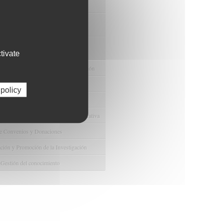
nuestras Ofertas Tecnológicas
e Ensayos Clínicos y Estudios
onales
 la Innovación y la Transferencia
ca
tivate
e Ayudas y Oportunidad de Financiación
odológico y/o Estadístico
 policy
 Humanos
ento y Gestión Económica-Administrativa
e Convenios y Donaciones
ión y Promoción de la Investigación
 Gestión del conocimiento