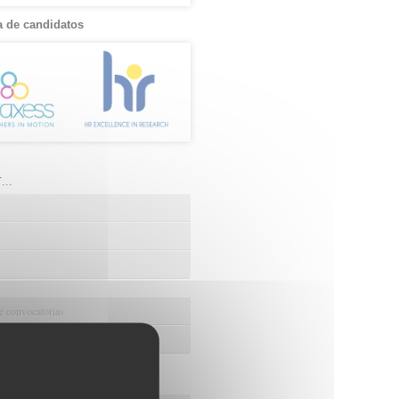
 de candidatos
..
e convocatorias
ción de convocatorias
os de FIBAO